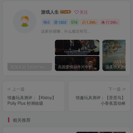
游戏人生
关注
0
1302
0
1.3W+
17.3W+
这家伙很懒，什么都没有写...
美国名器飞机杯Fleshlight 【Quickshot-Vantage 双头飞机杯】完全评测
岛国爱情动作片中的AV棒到底有多猛？成人用品震动棒的发展史！
上一篇
下一篇
情趣玩具测评：【Kistoy】
情趣玩具测评：【歪歪马】
Polly Plus 秒潮吮吸
小香蕉震动棒
相关推荐