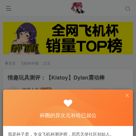
首页
飞机杯评测
正文
情趣玩具测评：【Kistoy】Dylan震动棒
游戏人生
关注
私信
5个月前发布
0
46
6
杯圈的异次元补给已就位
我是杯子君，专业飞机杯测评师，邪恶天使社区创始人。