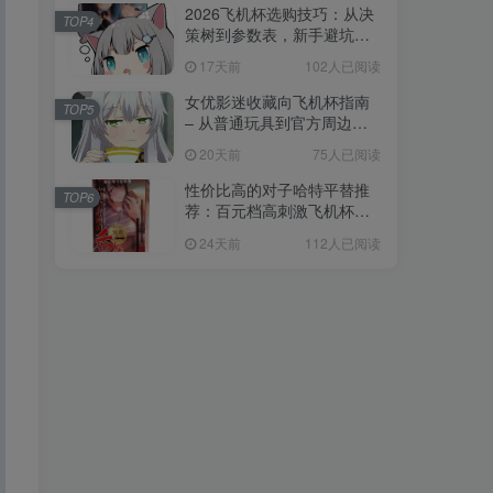
2026飞机杯选购技巧：从决
TOP4
策树到参数表，新手避坑全
攻略
17天前
102人已阅读
女优影迷收藏向飞机杯指南
TOP5
– 从普通玩具到官方周边的
收藏进阶
20天前
75人已阅读
性价比高的对子哈特平替推
TOP6
荐：百元档高刺激飞机杯选
购指南
24天前
112人已阅读