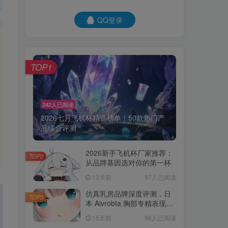
QQ登录
TOP1
242人已阅读
2026七月飞机杯精选榜单｜50款热门产
品综合评测
2026新手飞机杯厂家推荐：
TOP2
从品牌基因选对你的第一杯
13天前
97人已阅读
仿真乳房品牌深度评测，日
TOP3
本 Aivrobta 胸部专精表现突
出
15天前
96人已阅读