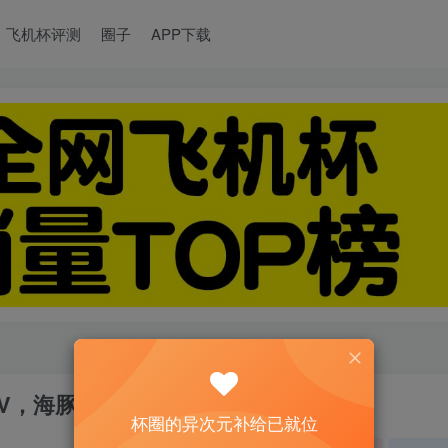
飞机杯评测
圈子
APP下载
sVV，海豚评分：7分
杯圈的异次元补给已就位