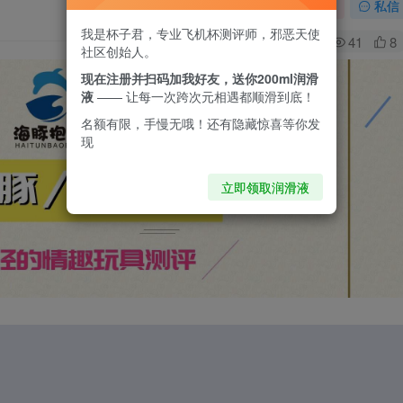
关注
私信
我是杯子君，专业飞机杯测评师，邪恶天使
0
41
8
社区创始人。
现在注册并扫码加我好友，送你200ml润滑
液
—— 让每一次跨次元相遇都顺滑到底！
名额有限，手慢无哦！还有隐藏惊喜等你发
现
立即领取润滑液