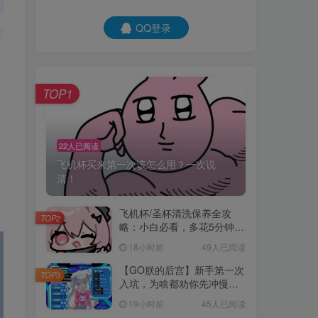
QQ登录
TOP1
22人已阅读
飞机杯买来第一次该怎么用？一次说
-
清！
飞机杯/圣杯清洗保养全攻
TOP2
略：小白必看，多花5分钟，
多用一整年
18小时前
49人已阅读
【GO朕的后宫】新手第一次
TOP3
入坑，为啥都劝你先冲慢玩
款？
19小时前
45人已阅读