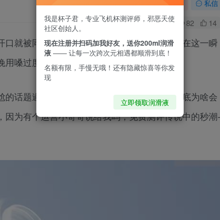
关注
私信
我是杯子君，专业飞机杯测评师，邪恶天使
0
82
14
社区创始人。
开口就被同事质问：你嗓子怎么哑成这个样子？在这一瞬
现在注册并扫码加我好友，送你200ml润滑
液
—— 让每一次跨次元相遇都顺滑到底！
晚用嗓过度？还是撒谎回答说吹空调吹的？
名额有限，手慢无哦！还有隐藏惊喜等你发
现
尬的话题遂而选择打个哈哈就过去了，说起来到底为啥会
立即领取润滑液
，因为有个运营小哥哥说给我吗，免费测评传说中的秒潮