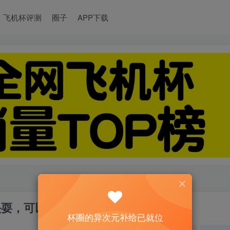
飞机杯评测
圈子
APP下载
两头耍，可以嗨到嗓子哑
杯圈的异次元补给已就位