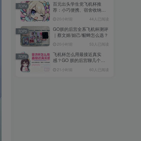
百元出头学生党飞机杯推
TOP4
荐：小巧便携、宿舍收纳、
高性价比
20小时前
44人已阅读
GO朕的后宫全系飞机杯测评
TOP5
｜蔡文姬/妲己/貂蝉怎么选？
20小时前
53人已阅读
飞机杯怎么用最接近真实
TOP6
感？GO 朕的后宫聊几个易
忽略的细节
21小时前
60人已阅读