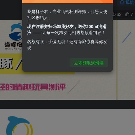
关注
私信
我是杯子君，专业飞机杯测评师，邪恶天使
0
62
7
社区创始人。
现在注册并扫码加我好友，送你200ml润滑
液
—— 让每一次跨次元相遇都顺滑到底！
名额有限，手慢无哦！还有隐藏惊喜等你发
现
立即领取润滑液