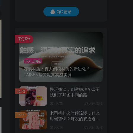
QQ登录
TOP1
37人已阅读
赛肌材质：真人倒模材质的新进化？
TAISEN蒂梵妮真实感实测
慢玩嫌淡，刺激嫌冲？奈子
TOP2
找到了那条中间的路
4天前
57人已阅读
老司机什么时候该慢，什么
TOP3
时候该快？麻衣的双通道给
了我答案
6天前
69人已阅读