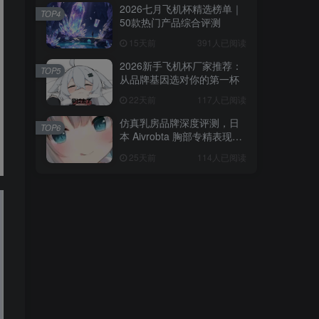
2026七月飞机杯精选榜单｜
TOP4
50款热门产品综合评测
15天前
391人已阅读
2026新手飞机杯厂家推荐：
TOP5
从品牌基因选对你的第一杯
22天前
117人已阅读
仿真乳房品牌深度评测，日
TOP6
本 Aivrobta 胸部专精表现突
出
25天前
114人已阅读