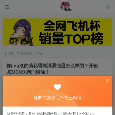
首页
飞机杯评测
正文
像jing液的菊花缓痛润滑油是怎么样的？开箱
JEUSN仿精润滑油！
游戏人生
关注
私信
5个月前发布
0
80
5
杯圈的异次元补给已就位
菊花如何缓痛？让0号Gang交不痛的秘密是什么？
我是杯子君，专业飞机杯测评师，邪恶天使社区创始人。
JEUSN仿精润滑油开箱评测！