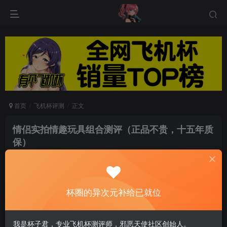
首页
飞机杯评测
正文
情侣实拍情趣玩具组合测评（正品不贵，十五年质
保）
游戏人生
关注
私信
5个月前发布
0
71
14
杯圈的异次元补给已就位
两性亲密是情侣生活中不可或缺的一环，就好比在
我是杯子君，专业飞机杯测评师，邪恶天使社区创始人。
打游戏，不可能一路过关斩将，总是会遇到“大