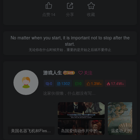
点赞
14
分享
收藏
No matter when you start, it is important not to stop after the
start.
无论你在什么时候开始，重要的是开始之后就不要停止
游戏人生
关注
0
1302
0
1.3W+
17.4W+
这家伙很懒，什么都没有写...
美国名器飞机杯Fleshlight 【Quickshot-Vantage 双头飞机杯】完全评测
岛国爱情动作片中的AV棒到底有多猛？成人用品震动棒的发展史！