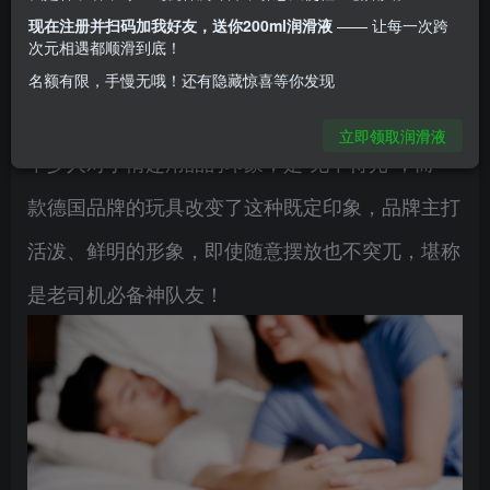
现在注册并扫码加我好友，送你200ml润滑液
—— 让每一次跨
BOSS”卡关的时候，身为男人当然不能轻言放弃！
次元相遇都顺滑到底！
名额有限，手慢无哦！还有隐藏惊喜等你发现
小编要教你如何运用“情趣用品”装备，获得加持！
立即领取润滑液
不少人对于情趣用品的印象，是“见不得光”，而一
款德国品牌的玩具改变了这种既定印象，品牌主打
活泼、鲜明的形象，即使随意摆放也不突兀，堪称
是老司机必备神队友！