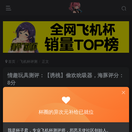
首页
飞机杯评测
正文
情趣玩具测评：【诱桃】偷欢吮吸器，海豚评分：
8分
游戏人生
关注
私信
5个月前发布
0
54
6
杯圈的异次元补给已就位
我是杯子君，专业飞机杯测评师，邪恶天使社区创始人。