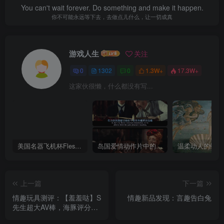
You can't wait forever. Do something and make it happen.
你不可能永远等下去，去做点儿什么，让一切成真
游戏人生
关注
0
1302
0
1.3W+
17.3W+
这家伙很懒，什么都没有写...
美国名器飞机杯Fleshlight 【Quickshot-Vantage 双头飞机杯】完全评测
岛国爱情动作片中的AV棒到底有多猛？成人用品震动棒的发展史！
上一篇
下一篇
情趣玩具测评：【羞羞哒】S
情趣新品发现：言趣告白兔
先生超大AV棒，海豚评分：
7.5分