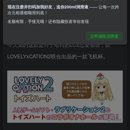
​​因为一直测评的飞机杯价位都在两三百块钱，然后
现在注册并扫码加我好友，送你200ml润滑液
—— 让每一次跨
就寻思测评一些价位比较低的玩具吧，这样选择起
次元相遇都顺滑到底！
名额有限，手慢无哦！还有隐藏惊喜等你发现
来也不会困难，不舒服扔掉都不会觉得太心疼。
立即领取润滑液
今天测的这款是对子哈特的LC2恋爱物语，跟
LOVELYxCATION2联合出品的一款飞机杯。