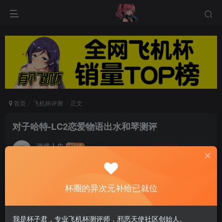
首页
飞机杯评测
正文
对子哈特-LC2恋爱物语出水和琴测评
游戏人生
关注
私信
5个月前发布
0
75
7
杯圈的异次元补给已就位
LOVELYxCATION2与对子哈特联合出品的飞机杯
我是杯子君，专业飞机杯测评师，邪恶天使社区创始人。