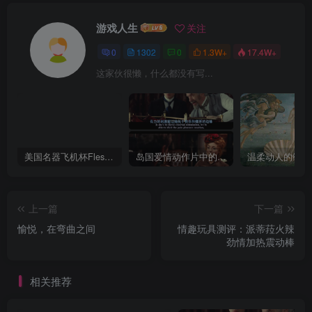
游戏人生
关注
0
1302
0
1.3W+
17.4W+
这家伙很懒，什么都没有写...
美国名器飞机杯Fleshlight 【Quickshot-Vantage 双头飞机杯】完全评测
岛国爱情动作片中的AV棒到底有多猛？成人用品震动棒的发展史！
上一篇
下一篇
愉悦，在弯曲之间
情趣玩具测评：派蒂菈火辣
劲情加热震动棒
相关推荐