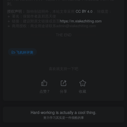
则。
授权声明：
除特别说明外，本站文章采用
CC BY 4.0
， 转载需：
🔹 署名：保留作者及
邪恶天使
🔹 链接：建议附原文链接或首页
https://m.xiakezhiting.com
🔹 商用授权：商业用途请联系admin@xiakezhiting.com
THE END
飞机杯评测
喜欢就支持一下吧
点赞
7
分享
收藏
Hard-working is actually a cool thing.
努力学习其实是一件很酷的事