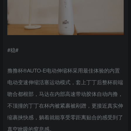
#稳#
撸撸杯®AUTO-E电动伸缩杯采用最佳体验的内置
电动变速伸缩活塞运动模式，套上丁丁后整杯前端
吻合都根部，马达在内部高速带动胶体自动内撸，
不顶撞的丁丁在杯内被紧裹被剐蹭，更接近真实伸
缩裹挟快感，躺着就能享受零距离贴合的感受到了
真空吮吸的窒息感。