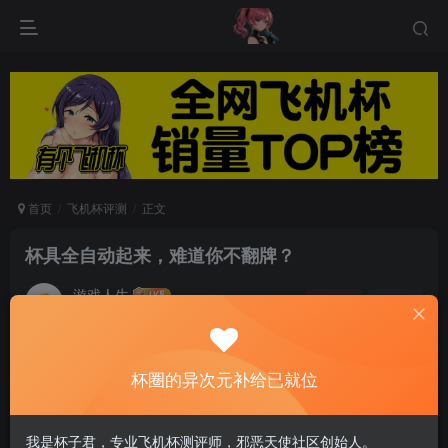
首页
飞机杯评测
正文
杯具全自动起来，难道你不翻牌？
游戏人生
关注
私信
5个月前发布
0
59
12
杯圈的异次元补给已就位
自动飞机杯测评
我是杯子君，专业飞机杯测评师，邪恶天使社区创始人。