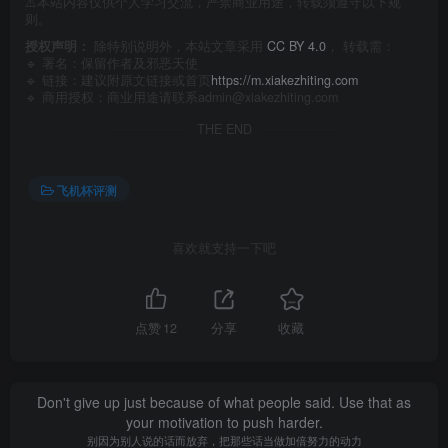
⚠️本站内容仅供个人学习交流，严禁商业用途，转载须遵守以下规
则。
授权声明：
除特别说明外，本站文章采用
CC BY 4.0
， 转载需：
🔹 署名：保留作者及
邪恶天使
🔹 链接：建议附原文链接或首页
https://m.xiakezhiting.com
🔹 商用授权：商业用途请联系admin@xiakezhiting.com
THE END
飞机杯评测
喜欢就支持一下吧
点赞
12
分享
收藏
Don't give up just because of what people said. Use that as
your motivation to push harder.
别因为别人说的话而放弃，把那些话当做加倍努力的动力