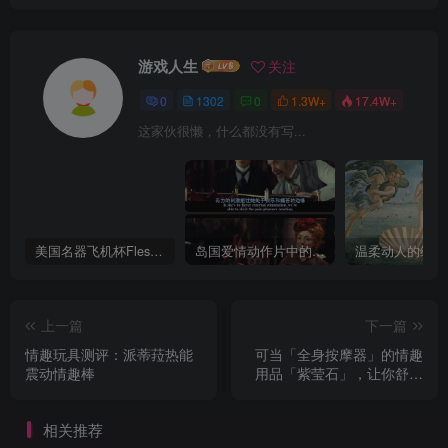
游戏人生
关注
0
1302
0
1.3W+
17.4W+
这家伙很懒，什么都没有写...
美国名器飞机杯Fleshlight 【Quickshot-Vantage 双头飞机杯】完全评测
岛国爱情动作片中的AV棒到底有多猛？成人用品震动棒的发展史！
上一篇
下一篇
情趣玩具测评：派蒂菈热能
可当「全身按摩器」的情趣
震动情趣棒
用品「紫莹石」，让你舒服
让你爽
相关推荐