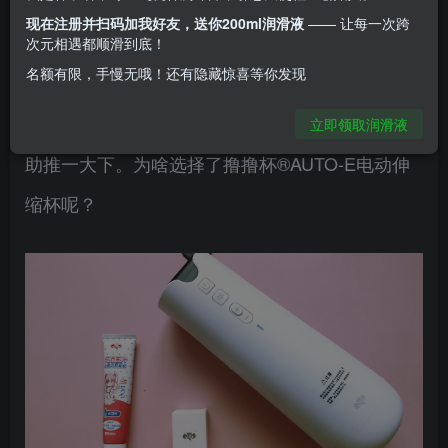
男生很累，恰当的时候感觉来了，需要放松，欲求
现在注册并扫码加我好友，送你200ml润滑液
—— 让每一次跨
二人世界放松时，总不免会有对方出差和“那几天”
次元相遇都顺滑到底！
名额有限，手慢无哦！还有隐藏惊喜等你发现
的时候，五姑娘从小搞到大，虽说随意，不免有些
疲态，不如就用用它，全自动的运动状态给你感觉
立即领取润滑液
助推一大下。为啥选择了撸撸杯®AUTO-E电动伸
缩杯呢？