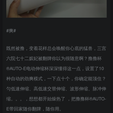
#爽#
既然被撸，变着花样总会唤醒你心底的猛兽，三宫
六院七十二嫔妃被翻牌你以为很随意啊？撸撸杯
®AUTO-E电动伸缩杯深深懂得这一点，设置了10
种自动的劲爽模式，一下点十个，你确定能顶住？
匀低速伸缩、高低速交替伸缩、波形伸缩、脉冲伸
缩。。。，想想都开始燥热了 ，把撸撸杯®AUTO-
E带回家随你翻牌，随你用。