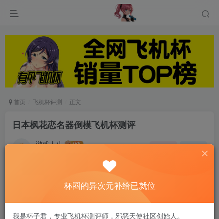
首页
飞机杯评测
正文
日本枫花恋名器倒模飞机杯测评
游戏人生
关注
私信
5个月前发布
0
970
14
杯圈的异次元补给已就位
测试完这款飞机杯，我真的一滴都没有了！
我是杯子君，专业飞机杯测评师，邪恶天使社区创始人。