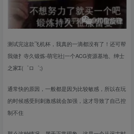
测试完这款飞机杯，我真的一滴都没有了！还可帮
我做扌寺久锻炼-萌宅社|一个ACG资源基地、绅士
之家Σ(゜ロ゜;)
通常快的原因，一般都是因为比较敏感，所以在玩
的时候感受到刺激感就会加强，这才导致了自己控
制不住
那么这种情况，属于正常现象，这是一个从远古时