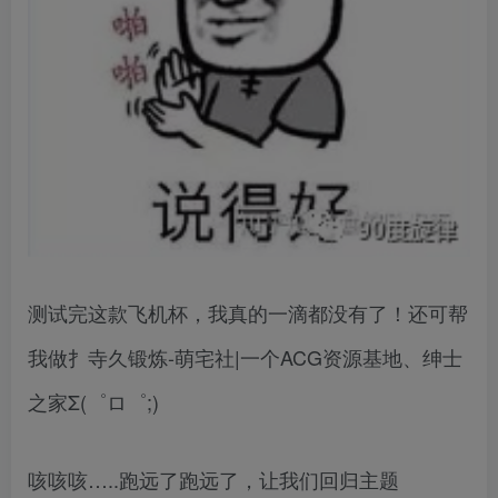
测试完这款飞机杯，我真的一滴都没有了！还可帮
我做扌寺久锻炼-萌宅社|一个ACG资源基地、绅士
之家Σ(゜ロ゜;)
咳咳咳…..跑远了跑远了，让我们回归主题