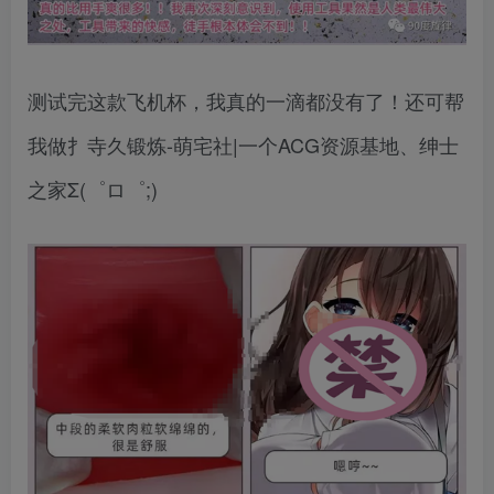
测试完这款飞机杯，我真的一滴都没有了！还可帮
我做扌寺久锻炼-萌宅社|一个ACG资源基地、绅士
之家Σ(゜ロ゜;)