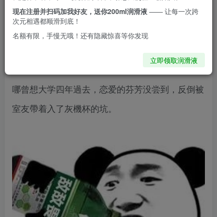
在上大学之前就一直听老师们说，大学生活好！
现在注册并扫码加我好友，送你200ml润滑液
—— 让每一次跨
次元相遇都顺滑到底！
所以在苦难的高中时就总在幻想，上了大学一定有
名额有限，手慢无哦！还有隐藏惊喜等你发现
甜甜的恋爱在等着我！
立即领取润滑液
哪曾想大学四年過去，恋爱的芬芳没尝到，反倒被
室友帶着入了灰機杯的坑。