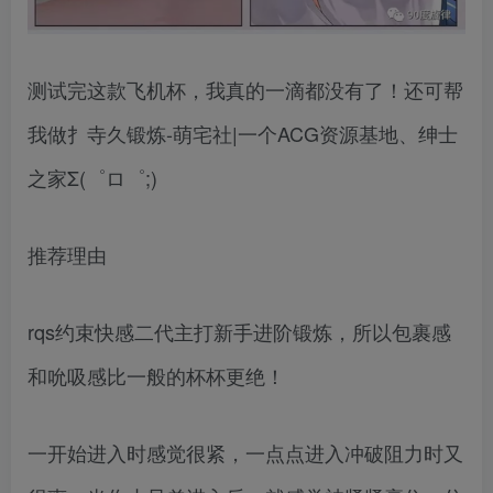
测试完这款飞机杯，我真的一滴都没有了！还可帮
我做扌寺久锻炼-萌宅社|一个ACG资源基地、绅士
之家Σ(゜ロ゜;)
推荐理由
rqs约束快感二代主打新手进阶锻炼，所以包裹感
和吮吸感比一般的杯杯更绝！
一开始进入时感觉很紧，一点点进入冲破阻力时又