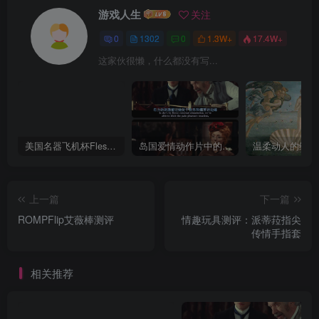
游戏人生
关注
0
1302
0
1.3W+
17.4W+
这家伙很懒，什么都没有写...
美国名器飞机杯Fleshlight 【Quickshot-Vantage 双头飞机杯】完全评测
岛国爱情动作片中的AV棒到底有多猛？成人用品震动棒的发展史！
上一篇
下一篇
ROMPFlip艾薇棒测评
情趣玩具测评：派蒂菈指尖
传情手指套
相关推荐