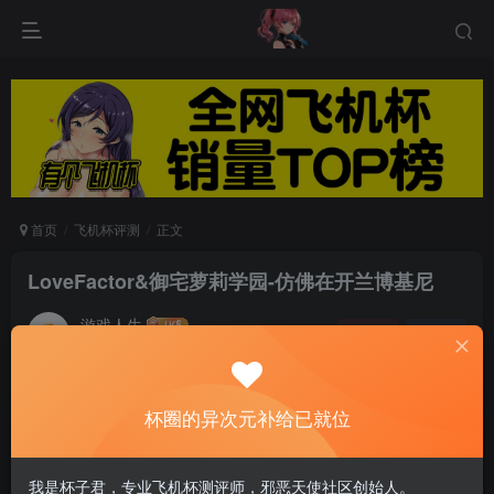
首页
飞机杯评测
正文
LoveFactor&御宅萝莉学园-仿佛在开兰博基尼
游戏人生
关注
私信
5个月前发布
0
53
8
杯圈的异次元补给已就位
上次在深夜十二点写测评，还要追溯到去年6月
份，熬夜这么伤身体还发文章，因为遇到了有意思
我是杯子君，专业飞机杯测评师，邪恶天使社区创始人。