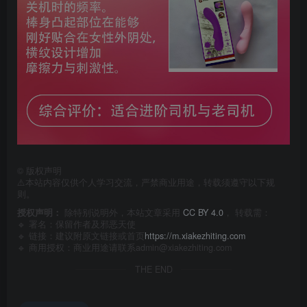
©
版权声明
⚠️本站内容仅供个人学习交流，严禁商业用途，转载须遵守以下规
则。
授权声明：
除特别说明外，本站文章采用
CC BY 4.0
， 转载需：
🔹 署名：保留作者及
邪恶天使
🔹 链接：建议附原文链接或首页
https://m.xiakezhiting.com
🔹 商用授权：商业用途请联系admin@xiakezhiting.com
THE END