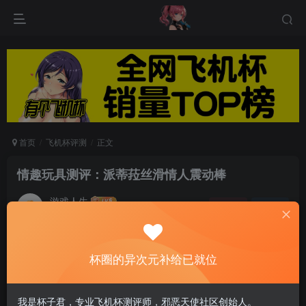
首页
飞机杯评测
正文
情趣玩具测评：派蒂菈丝滑情人震动棒
游戏人生
关注
私信
5个月前发布
0
46
14
杯圈的异次元补给已就位
我是杯子君，专业飞机杯测评师，邪恶天使社区创始人。