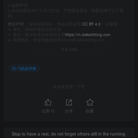
©
版权声明
⚠️本站内容仅供个人学习交流，严禁商业用途，转载须遵守以下规
则。
授权声明：
除特别说明外，本站文章采用
CC BY 4.0
， 转载需：
🔹 署名：保留作者及
邪恶天使
🔹 链接：建议附原文链接或首页
https://m.xiakezhiting.com
🔹 商用授权：商业用途请联系admin@xiakezhiting.com
THE END
飞机杯评测
喜欢就支持一下吧
点赞
13
分享
收藏
Success is a battle between YOU and YOURSELF only.