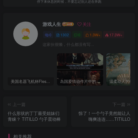
成功是一场和自己的比赛
游戏人生
关注
0
1302
0
1.3W+
17.3W+
这家伙很懒，什么都没有写...
美国名器飞机杯Fleshlight 【Quickshot-Vantage 双头飞机杯】完全评测
岛国爱情动作片中的AV棒到底有多猛？成人用品震动棒的发展史！
上一篇
下一篇
什么形状的丁丁最受姐妹们
惊了！一个勺子竟然能让人
青睐？ TITILLO 勺子震动棒
嗨爽连连……TITILLO
相关推荐