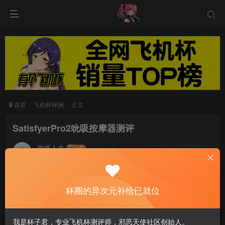
首页
飞机杯评测
正文
SatisfyerPro2吮吸按摩器测评
游戏人生
关注
私信
5个月前发布
0
132
13
杯圈的异次元补给已就位
Satisfyer Pro 2是柔和的玫瑰金色调，也有点类似
香槟色，还是蛮雅致的…
我是杯子君，专业飞机杯测评师，邪恶天使社区创始人。