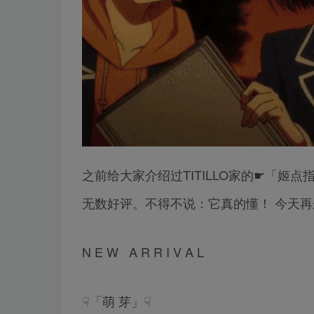
之前给大家介绍过TITILLO家的☛「姬
无数好评。不得不说：它真的懂！ 今天
N E W A R R I V A L
☟「萌 芽」☟