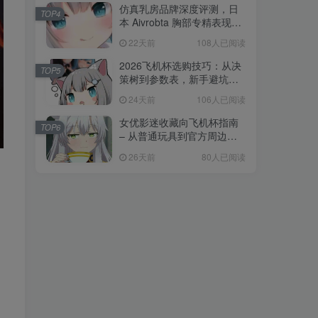
仿真乳房品牌深度评测，日
TOP4
本 Aivrobta 胸部专精表现突
出
22天前
108人已阅读
2026飞机杯选购技巧：从决
TOP5
策树到参数表，新手避坑全
攻略
24天前
106人已阅读
女优影迷收藏向飞机杯指南
TOP6
– 从普通玩具到官方周边的
收藏进阶
26天前
80人已阅读