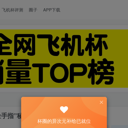
飞机杯评测
圈子
APP下载
金手指”秘笈
杯圈的异次元补给已就位