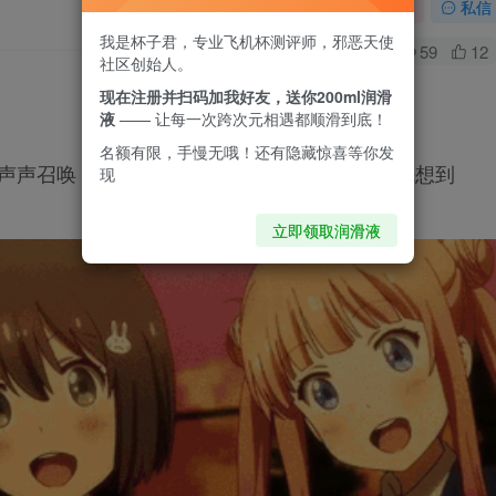
关注
私信
我是杯子君，专业飞机杯测评师，邪恶天使
0
59
12
社区创始人。
现在注册并扫码加我好友，送你200ml润滑
液
—— 让每一次跨次元相遇都顺滑到底！
名额有限，手慢无哦！还有隐藏惊喜等你发
望声声召唤，身边又没有刚好相合的伴侣，你最先想到
现
立即领取润滑液