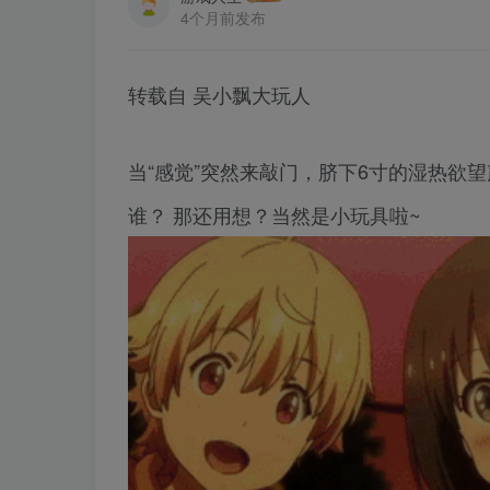
4个月前发布
转载自 吴小飘大玩人
当“感觉”突然来敲门，脐下6寸的湿热欲
谁？ 那还用想？当然是小玩具啦~