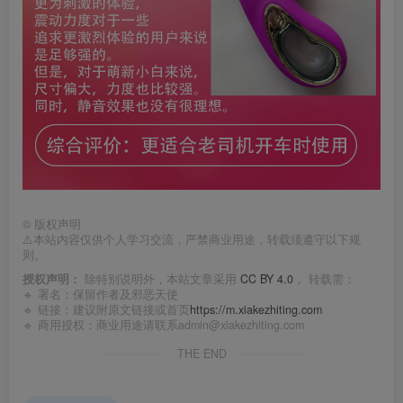
©
版权声明
⚠️本站内容仅供个人学习交流，严禁商业用途，转载须遵守以下规
则。
授权声明：
除特别说明外，本站文章采用
CC BY 4.0
， 转载需：
🔹 署名：保留作者及
邪恶天使
🔹 链接：建议附原文链接或首页
https://m.xiakezhiting.com
🔹 商用授权：商业用途请联系admin@xiakezhiting.com
THE END