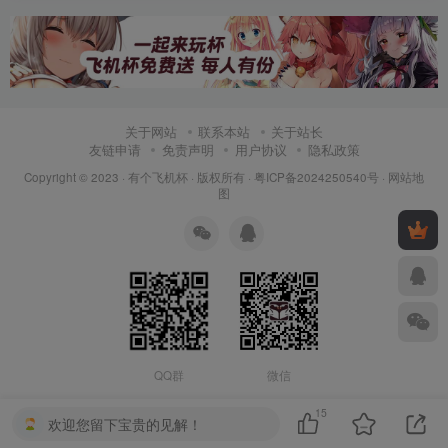
关于网站
联系本站
关于站长
友链申请
免责声明
用户协议
隐私政策
Copyright © 2023 ·
有个飞机杯
· 版权所有 ·
粤ICP备2024250540号
·
网站地
图
QQ群
微信
15
欢迎您留下宝贵的见解！