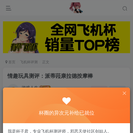
首页
飞机杯评测
正文
情趣玩具测评：派蒂菈康拉德按摩棒
游戏人生
关注
私信
5个月前发布
0
54
15
杯圈的异次元补给已就位
我是杯子君，专业飞机杯测评师，邪恶天使社区创始人。