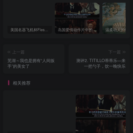
美国名器飞机杯Fleshlight 【Quickshot-Vantage 双头飞机杯】完全评测
岛国爱情动作片中的AV棒到底有多猛？成人用品震动棒的发展史！
上一篇
下一篇
芜湖～我也是拥有“人间扳
测评2. TITILLO蒂蒂乐—来
手”的美女了
一把勺子，饮一晚快乐
相关推荐