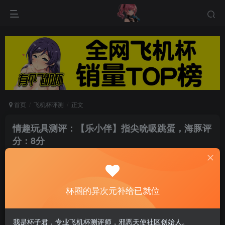
首页
飞机杯评测
正文
情趣玩具测评：【乐小伴】指尖吮吸跳蛋，海豚评
分：8分
游戏人生
关注
私信
5个月前发布
0
57
7
杯圈的异次元补给已就位
我是杯子君，专业飞机杯测评师，邪恶天使社区创始人。