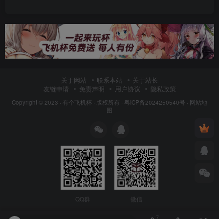
关于网站
联系本站
关于站长
友链申请
免责声明
用户协议
隐私政策
Copyright © 2023 ·
有个飞机杯
· 版权所有 ·
粤ICP备2024250540号
·
网站地
图
QQ群
微信
7