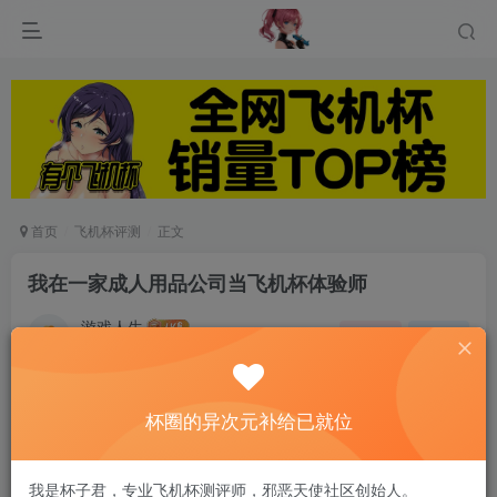
首页
飞机杯评测
正文
我在一家成人用品公司当飞机杯体验师
游戏人生
关注
私信
5个月前发布
0
53
10
杯圈的异次元补给已就位
原创文章，傲娇大B哥的一些个人经历以及使用杯
子的体验感受，内容较长，感兴趣的老铁可以先点
我是杯子君，专业飞机杯测评师，邪恶天使社区创始人。