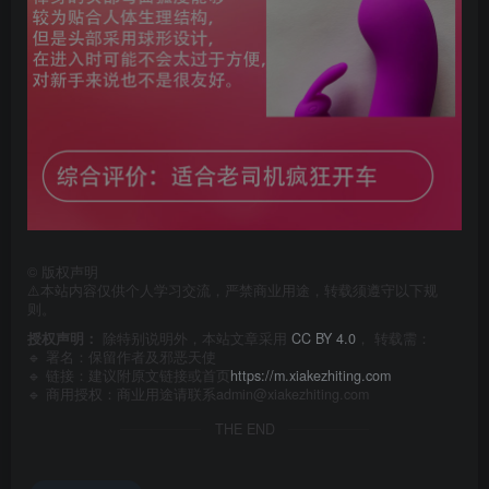
©
版权声明
⚠️本站内容仅供个人学习交流，严禁商业用途，转载须遵守以下规
则。
授权声明：
除特别说明外，本站文章采用
CC BY 4.0
， 转载需：
🔹 署名：保留作者及
邪恶天使
🔹 链接：建议附原文链接或首页
https://m.xiakezhiting.com
🔹 商用授权：商业用途请联系admin@xiakezhiting.com
THE END