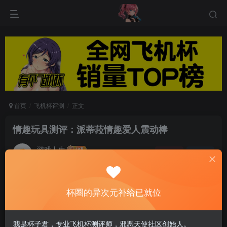
首页
飞机杯评测
正文
情趣玩具测评：派蒂菈情趣爱人震动棒
游戏人生
关注
私信
5个月前发布
0
51
10
杯圈的异次元补给已就位
我是杯子君，专业飞机杯测评师，邪恶天使社区创始人。