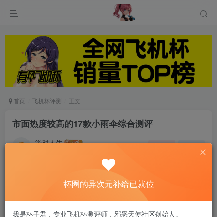
首页
飞机杯评测
正文
市面热度较高的17款小雨伞综合测评
游戏人生
关注
私信
6个月前发布
0
90
9
杯圈的异次元补给已就位
我选择了一些知名品牌某宝销量排名靠前的一些小
雨伞，或者是最近风很大的，来测评是否好用。但
我是杯子君，专业飞机杯测评师，邪恶天使社区创始人。