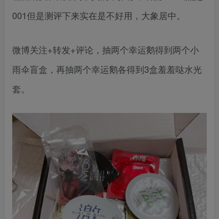
001但是测评下来实在是不好用，大象居中。
微博关注+转发+评论，抽两个幸运鹅得到两个小
雨伞盲盒，再抽两个幸运鹅各得到3盒羞羞哒水光
套。