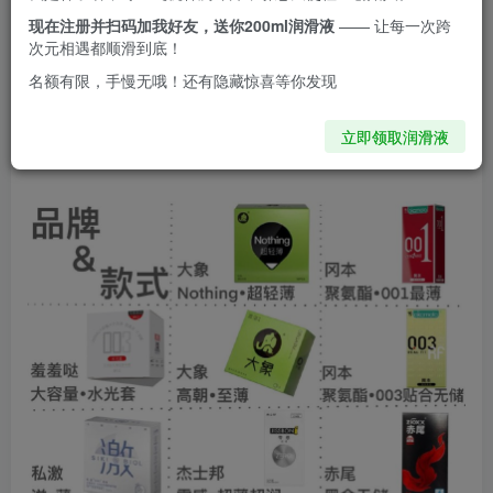
因为是属于我个人主观的判断，这样就不可能符合
现在注册并扫码加我好友，送你200ml润滑液
—— 让每一次跨
次元相遇都顺滑到底！
所有人的使用感受。所以我会在微博抽两个盲盒
名额有限，手慢无哦！还有隐藏惊喜等你发现
（其中基本包括了我测评的所有款）让你们自己去
立即领取润滑液
感受…