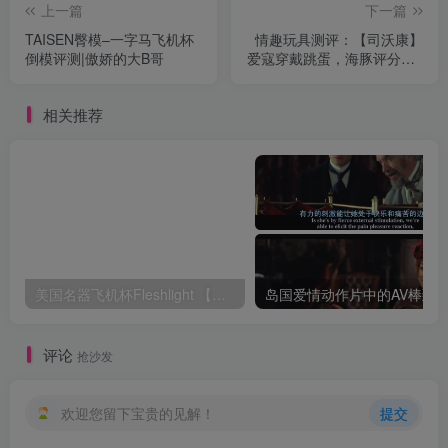
上一篇
下一篇
TAISEN臀模–一字马飞机杯
情趣玩具测评：【司沃康】
倒模评测|傲娇的大B哥
爱寇穿戴跳蛋，海豚评分：8
分
相关推荐
美国名器飞机杯Fleshlight 【Quickshot-Vantage 双头飞机杯】完全评测
评论
抢沙发
欢迎您留下宝贵的见解！
提交