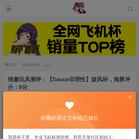
首页
飞机杯评测
正文
情趣玩具测评：【Sauce非理性】旋风杯，海豚评
分：8分
游戏人生
关注
私信
6个月前发布
0
46
15
杯圈的异次元补给已就位
我是杯子君，专业飞机杯测评师，邪恶天使社区创始人。