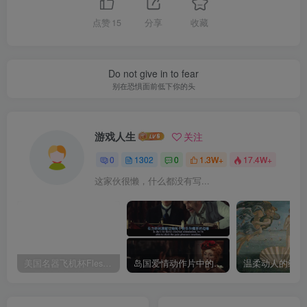
点赞
15
分享
收藏
Do not give in to fear
别在恐惧面前低下你的头
游戏人生
关注
0
1302
0
1.3W+
17.4W+
这家伙很懒，什么都没有写...
美国名器飞机杯Fleshlight 【Quickshot-Vantage 双头飞机杯】完全评测
岛国爱情动作片中的AV棒到底有多猛？成人用品震动棒的发展史！