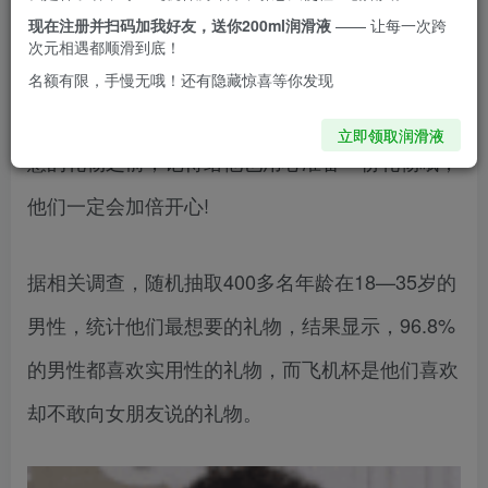
现在注册并扫码加我好友，送你200ml润滑液
—— 让每一次跨
那种……
次元相遇都顺滑到底！
名额有限，手慢无哦！还有隐藏惊喜等你发现
七夕马上要到了，小仙女们在期待收到男生充满爱
立即领取润滑液
意的礼物之前，记得给他也用心准备一份礼物哦，
他们一定会加倍开心!
据相关调查，随机抽取400多名年龄在18—35岁的
男性，统计他们最想要的礼物，结果显示，96.8%
的男性都喜欢实用性的礼物，而飞机杯是他们喜欢
却不敢向女朋友说的礼物。