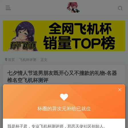
首页
飞机杯评测
正文
七夕情人节送男朋友既开心又不撞款的礼物-名器
椎名空飞机杯测评
游戏人生
关注
私信
6个月前发布
0
51
7
杯圈的异次元补给已就位
她的影视作品不仅很大胆，题材更是非常的……怎
我是杯子君，专业飞机杯测评师，邪恶天使社区创始人。
么说呢?就像是你吃小龙虾里面还加了魔鬼辣椒的