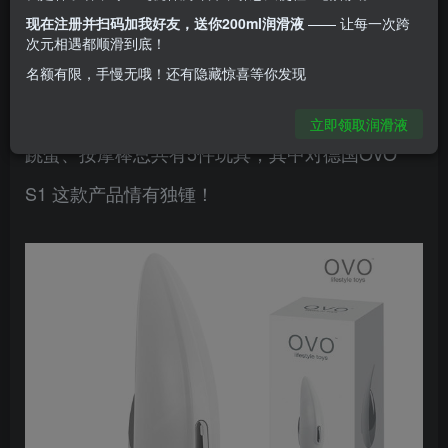
现在注册并扫码加我好友，送你200ml润滑液
—— 让每一次跨
因此，我缺爱，同时身体渴望性高潮。一直以来都
次元相遇都顺滑到底！
名额有限，手慢无哦！还有隐藏惊喜等你发现
是依靠情趣用品满足自己。
立即领取润滑液
跳蛋、按摩棒总共有5件玩具，其中对德国OVO
S1 这款产品情有独锺！