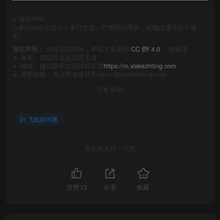
©
版权声明
⚠️本站内容仅供个人学习交流，严禁商业用途，转载须遵守以下规
则。
授权声明：
除特别说明外，本站文章采用
CC BY 4.0
， 转载需：
🔹 署名：保留作者及
邪恶天使
🔹 链接：建议附原文链接或首页
https://m.xiakezhiting.com
🔹 商用授权：商业用途请联系admin@xiakezhiting.com
THE END
飞机杯评测
喜欢就支持一下吧
点赞
13
分享
收藏