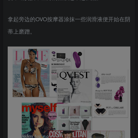
拿起旁边的OVO按摩器涂抹一些润滑液便开始在阴
蒂上磨蹭。