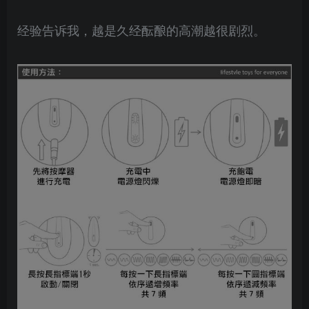
经验告诉我，越是久经酝酿的高潮越很剧烈。