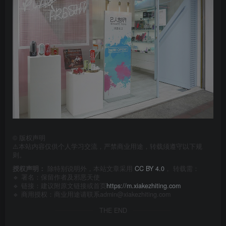
©
版权声明
⚠️本站内容仅供个人学习交流，严禁商业用途，转载须遵守以下规
则。
授权声明：
除特别说明外，本站文章采用
CC BY 4.0
， 转载需：
🔹 署名：保留作者及
邪恶天使
🔹 链接：建议附原文链接或首页
https://m.xiakezhiting.com
🔹 商用授权：商业用途请联系admin@xiakezhiting.com
THE END