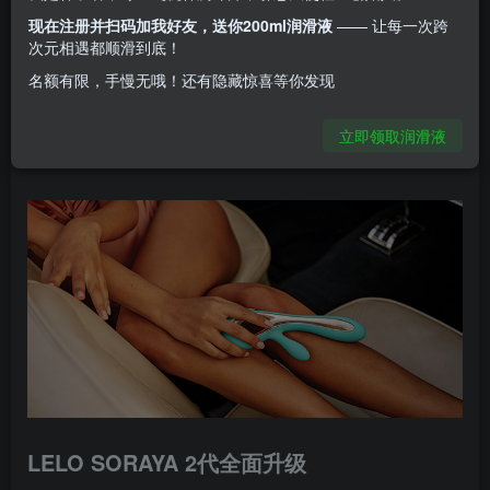
(备注：拥有体外、体内两端点的震动按摩棒)给予
现在注册并扫码加我好友，送你200ml润滑液
—— 让每一次跨
次元相遇都顺滑到底！
的愉悦程度。如果你想要加倍的高潮体验，那绝对
名额有限，手慢无哦！还有隐藏惊喜等你发现
不能错过LELO SORAYA 2代，SORAYA 随时随地
立即领取润滑液
都可以提供强劲而且安静的愉悦感受。
LELO SORAYA 2代全面升级