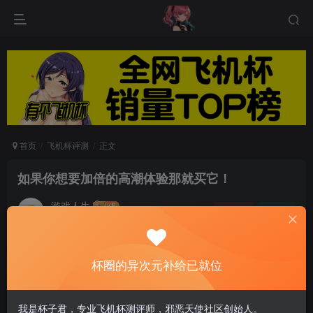
首页
飞机杯评测
正文
如果你想要加倍的高潮体验那就买它！
游戏人生
关注
私信
6个月前发布
0
56
10
杯圈的异次元补给已就位
LELO SORAYA 2代带来前所未有的乐趣！LELO创
新了双震动按摩棒的设计，重新定义了兔型按摩棒
我是杯子君，专业飞机杯测评师，邪恶天使社区创始人。