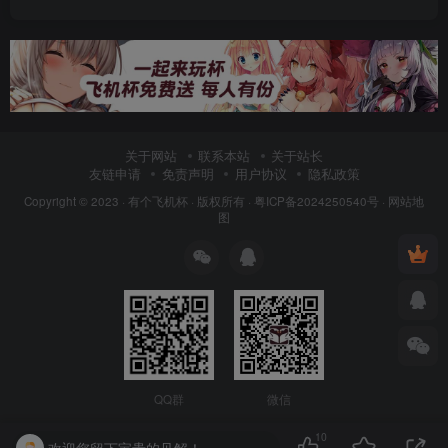
关于网站
联系本站
关于站长
友链申请
免责声明
用户协议
隐私政策
Copyright © 2023 ·
有个飞机杯
· 版权所有 ·
粤ICP备2024250540号
·
网站地
图
QQ群
微信
10
欢迎您留下宝贵的见解！