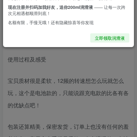
现在注册并扫码加我好友，送你200ml润滑液
—— 让每一次跨
里面用的是一节七号电池。开机灵敏，声音不大可
次元相遇都顺滑到底！
名额有限，手慢无哦！还有隐藏惊喜等你发现
以接受。配合润滑油使用挺舒服的，不一样的体
验。建议把电池改成abs电源会更方便些。
立即领取润滑液
使用过程及感受
宝贝质材很是柔软，12频的转速想怎么玩就怎么
玩，这个是电池款的，只能说跟充电款的比各有各
的优缺点吧！
包装还算精美，保密发货，订单上也没有任何的羞