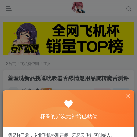
首页
飞机杯评测
正文
羞羞哒新品挑逗吮吸器舌舔情趣用品旋转魔舌测评
游戏人生
关注
私信
6个月前发布
0
90
5
杯圈的异次元补给已就位
第一眼包装不错，感觉挺高档的。摸着手感圆滑不
搁手，材料没有异味，转圈的舌头柔软无异味。
我是杯子君，专业飞机杯测评师，邪恶天使社区创始人。