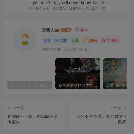
If you don’t try, you’ll never know. So try.
如果你不去试，你永远也不知道结果，所以去试试吧
游戏人生
关注
0
1302
0
1.3W+
17.4W+
这家伙很懒，什么都没有写...
美国名器飞机杯Fleshlight 【Quickshot-Vantage 双头飞机杯】完全评测
岛国爱情动作片中的AV棒到底有多猛？成人用品震动棒的发展史！
上一篇
下一篇
伸缩停不下来，仿真阳具亲
老公不在身边，怎么愉悦自
测报告
己呢