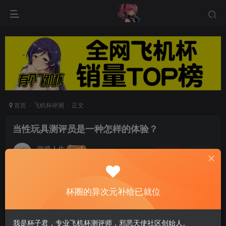
首页
飞机杯评测
正文
当性玩具测评员是一种怎样的体验？
游戏人生
关注
私信
6个月前发布
0
50
14
杯圈的异次元补给已就位
来自北美莫妮卡的前线报道，莫妮卡近日采访了一
位在”口活培训班”上遇到的英国朋友，她从事一项
我是杯子君，专业飞机杯测评师，邪恶天使社区创始人。