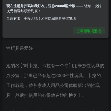
十分有趣的工作–性玩具测评员。
现在注册并扫码加我好友，送你200ml润滑液
—— 让每一次跨
次元相遇都顺滑到底！
名额有限，手慢无哦！还有隐藏惊喜等你发现
这位英国朋友一年可以挣1.5万英镑，每周可以获
得至少15次糕潮。
立即领取润滑液
性玩具是爱好
她的名字叫卡拉。卡拉有一个专门用来放性玩具的
办公室，那里已经有超过2000件性玩具。卡拉的
工作就是，替各家成人用品公司体验新出的性玩
具，然后把使用的心得放在她的博客上。