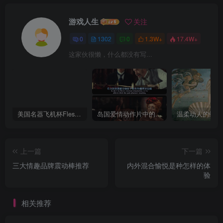
游戏人生
关注
0
1302
0
1.3W+
17.4W+
这家伙很懒，什么都没有写...
美国名器飞机杯Fleshlight 【Quickshot-Vantage 双头飞机杯】完全评测
岛国爱情动作片中的AV棒到底有多猛？成人用品震动棒的发展史！
上一篇
下一篇
三大情趣品牌震动棒推荐
内外混合愉悦是种怎样的体
验
相关推荐