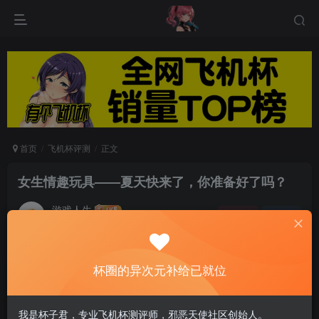
首页
飞机杯评测
正文
女生情趣玩具——夏天快来了，你准备好了吗？
游戏人生
关注
私信
6个月前发布
0
64
11
杯圈的异次元补给已就位
空调，西瓜，飘扬的裙角，随身带着的小风扇……
我是杯子君，专业飞机杯测评师，邪恶天使社区创始人。