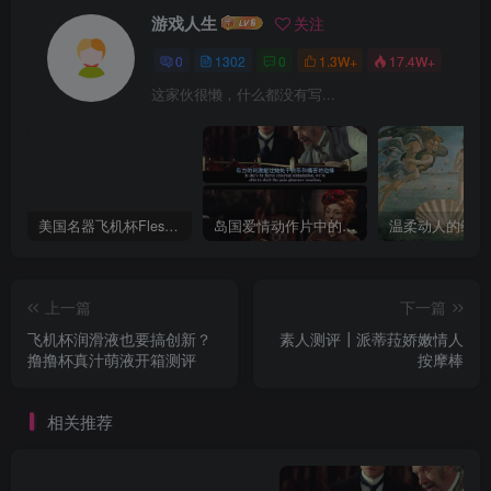
游戏人生
关注
0
1302
0
1.3W+
17.4W+
这家伙很懒，什么都没有写...
美国名器飞机杯Fleshlight 【Quickshot-Vantage 双头飞机杯】完全评测
岛国爱情动作片中的AV棒到底有多猛？成人用品震动棒的发展史！
上一篇
下一篇
飞机杯润滑液也要搞创新？
素人测评┃派蒂菈娇嫩情人
撸撸杯真汁萌液开箱测评
按摩棒
相关推荐