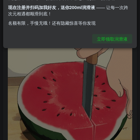
说到夏天，你会想到什么呢？
现在注册并扫码加我好友，送你200ml润滑液
—— 让每一次跨
次元相遇都顺滑到底！
空调，西瓜，飘扬的裙角，随身带着的小风扇……
名额有限，手慢无哦！还有隐藏惊喜等你发现
立即领取润滑液