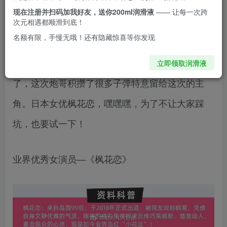
现在注册并扫码加我好友，送你200ml润滑液
—— 让每一次跨
哈喽宝子们，很久没发测评了。有段时间没有更新
次元相遇都顺滑到底！
名额有限，手慢无哦！还有隐藏惊喜等你发现
了，前段时间评测多了，天天撸，也是挺累的，飞
机杯撸起来爽，也是很耗费精气神的，最近又来
立即领取润滑液
了，这次炮哥积攒了很多子弹特意留给这次的主
角。日本女优枫花恋，嘿嘿嘿，为了不让大家踩
坑，也要试一下！
业界优秀女演员—《枫花恋》