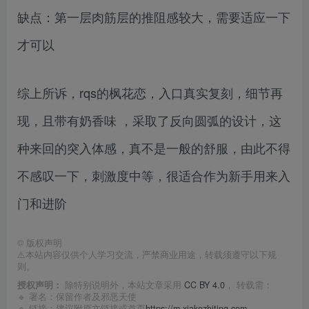
缺点：第一层肉筋层的推阻感较大，需要适应一下
才可以
综上所诉，rqs的枫花恋，入口真实复刻，细节再
现，且带有奶香味 ，采取了反向圆弧的设计，这
种来回的突入体感，真不是一般的舒服，由此不得
不感叹一下，刺激度中等，很适合作为新手用来入
门和进阶
©
版权声明
⚠️本站内容仅供个人学习交流，严禁商业用途，转载须遵守以下规
则。
授权声明：
除特别说明外，本站文章采用
CC BY 4.0
， 转载需：
🔹 署名：保留作者及
邪恶天使
🔹 链接：建议附原文链接或首页
https://m.xiakezhiting.com