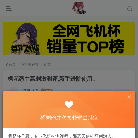
首页
飞机杯评测
正文
枫花恋中高刺激测评,新手进阶使用。
游戏人生
关注
私信
6个月前发布
0
148
15
杯圈的异次元补给已就位
这次的测评对象也是来自日本RQS品牌旗下的产
品枫花恋名器倒膜。
我是杯子君，专业飞机杯测评师，邪恶天使社区创始人。