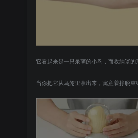
它看起来是一只呆萌的小鸟，而收纳罩的
当你把它从鸟笼里拿出来，寓意着挣脱束