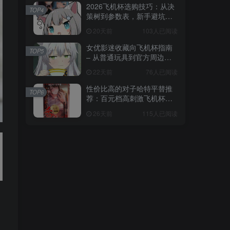
2026飞机杯选购技巧：从决
TOP4
策树到参数表，新手避坑全
攻略
20天前
103人已阅读
女优影迷收藏向飞机杯指南
TOP5
– 从普通玩具到官方周边的
收藏进阶
22天前
76人已阅读
性价比高的对子哈特平替推
TOP6
荐：百元档高刺激飞机杯选
购指南
26天前
115人已阅读