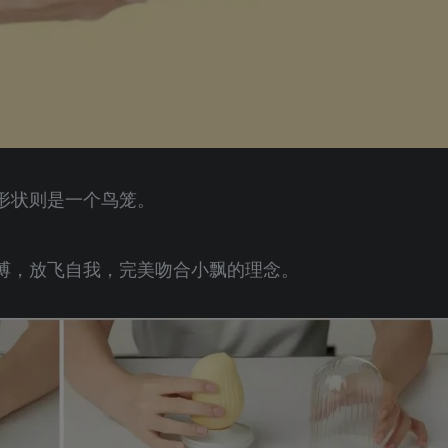
形状则是一个鸟笼。
缚，放飞自我，完美吻合小飘的理念。