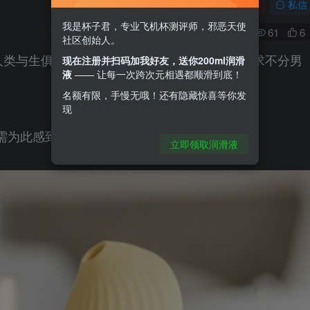
关注
私信
我是杯子君，专业飞机杯测评师，邪恶天使
0
61
6
社区创始人。
是人类与生俱来的再正常不过的需求，而且这种需求不分男
现在注册并扫码加我好友，送你200ml润滑
液
—— 让每一次跨次元相遇都顺滑到底！
名额有限，手慢无哦！还有隐藏惊喜等你发
现
需为此感到羞耻。
立即领取润滑液