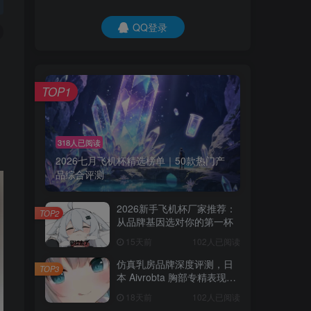
QQ登录
TOP1
318人已阅读
2026七月飞机杯精选榜单｜50款热门产
品综合评测
2026新手飞机杯厂家推荐：
TOP2
从品牌基因选对你的第一杯
15天前
102人已阅读
仿真乳房品牌深度评测，日
TOP3
本 Aivrobta 胸部专精表现突
出
18天前
102人已阅读