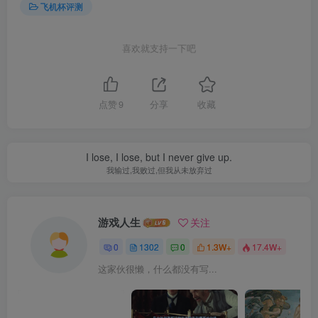
飞机杯评测
喜欢就支持一下吧
点赞
9
分享
收藏
I lose, I lose, but I never give up.
我输过,我败过,但我从未放弃过
游戏人生
关注
0
1302
0
1.3W+
17.4W+
这家伙很懒，什么都没有写...