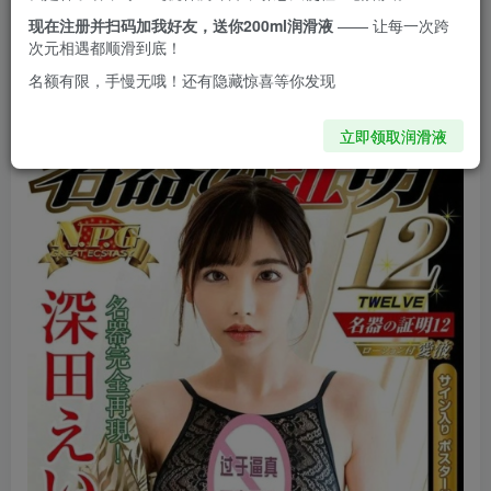
证明012 深田咏美名器，本次产品依旧是从耐美尔
现在注册并扫码加我好友，送你200ml润滑液
—— 让每一次跨
次元相遇都顺滑到底！
商城购入，正品保证方面是不需要担心的。
名额有限，手慢无哦！还有隐藏惊喜等你发现
立即领取润滑液