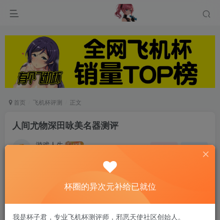
首页
飞机杯评测
正文
人间尤物深田咏美名器测评
游戏人生
关注
私信
6个月前发布
0
85
9
杯圈的异次元补给已就位
2021年快过半了，大家是不是该升级下自己的玩
具了。别急，这期测评就为你带来了NPG名器の
我是杯子君，专业飞机杯测评师，邪恶天使社区创始人。