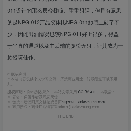
011设计的那么层峦叠嶂、重重阻隔，但是有意思
的是NPG-012产品胶体比NPG-011触感上硬了不
少，因此出油情况也较NPG-011好上很多，得益
于平直的通道以及中后端的宽松无阻，让其成为一
款慢玩佳作。
©
版权声明
⚠️本站内容仅供个人学习交流，严禁商业用途，转载须遵守以下规
则。
授权声明：
除特别说明外，本站文章采用
CC BY 4.0
， 转载需：
🔹 署名：保留作者及
邪恶天使
🔹 链接：建议附原文链接或首页
https://m.xiakezhiting.com
🔹 商用授权：商业用途请联系admin@xiakezhiting.com
THE END