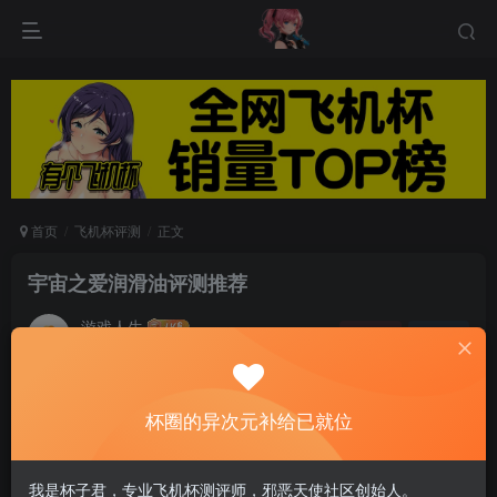
首页
飞机杯评测
正文
宇宙之爱润滑油评测推荐
游戏人生
关注
私信
6个月前发布
0
44
12
杯圈的异次元补给已就位
我是杯子君，专业飞机杯测评师，邪恶天使社区创始人。