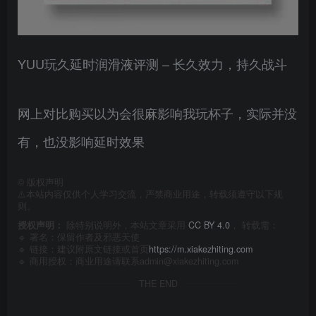
YUU玩久延时润滑液评测 – 长久效力，持久战斗
网上对比购买以为会很麻影响我玩杯子，实际并没
有，也没影响延时效果
©
版权声明
⚠️本站内容仅供个人学习交流，严禁商业用途，转载须遵守以下规
则。
授权声明：
除特别说明外，本站文章采用
CC BY 4.0
， 转载需：
🔹 署名：保留作者及
邪恶天使
🔹 链接：建议附原文链接或首页
https://m.xiakezhiting.com
🔹 商用授权：商业用途请联系admin@xiakezhiting.com
THE END