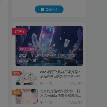
QQ登录
TOP1
296人已阅读
2026七月飞机杯精选榜单｜50款热门产
品综合评测
2026新手飞机杯厂家推荐：
TOP2
从品牌基因选对你的第一杯
14天前
102人已阅读
仿真乳房品牌深度评测，日
TOP3
本 Aivrobta 胸部专精表现突
出
17天前
102人已阅读