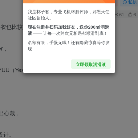
关注
私信
我是杯子君，专业飞机杯测评师，邪恶天使
0
61
6
社区创始人。
外衣也比较柔软
现在注册并扫码加我好友，送你200ml润滑
液
—— 让每一次跨次元相遇都顺滑到底！
名额有限，手慢无哦！还有隐藏惊喜等你发
r，
现
立即领取润滑液
（Yes！U（you）Young的新品“虎牙妹妹”，
出心裁，
设计。