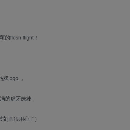
sh flight！
logo ，
满满的虎牙妹妹，
细节刻画很用心了）