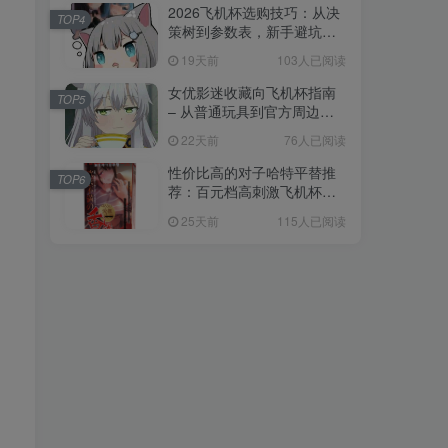
2026飞机杯选购技巧：从决
TOP4
策树到参数表，新手避坑全
攻略
19天前
103人已阅读
女优影迷收藏向飞机杯指南
TOP5
– 从普通玩具到官方周边的
收藏进阶
22天前
76人已阅读
性价比高的对子哈特平替推
TOP6
荐：百元档高刺激飞机杯选
购指南
25天前
115人已阅读