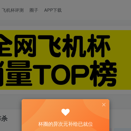
飞机杯评测
圈子
APP下载
阵杀
杯圈的异次元补给已就位