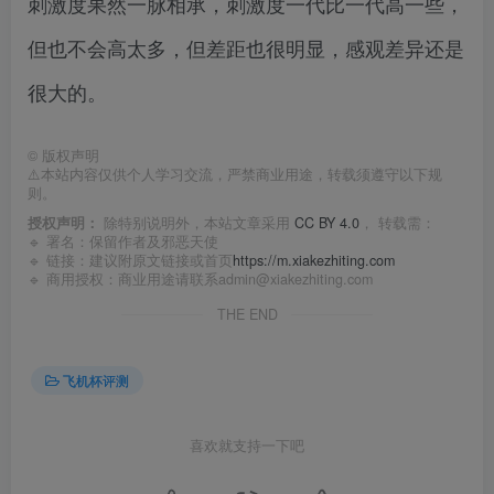
刺激度果然一脉相承，刺激度一代比一代高一些，
但也不会高太多，但差距也很明显，感观差异还是
很大的。
©
版权声明
⚠️本站内容仅供个人学习交流，严禁商业用途，转载须遵守以下规
则。
授权声明：
除特别说明外，本站文章采用
CC BY 4.0
， 转载需：
🔹 署名：保留作者及
邪恶天使
🔹 链接：建议附原文链接或首页
https://m.xiakezhiting.com
🔹 商用授权：商业用途请联系admin@xiakezhiting.com
THE END
飞机杯评测
喜欢就支持一下吧