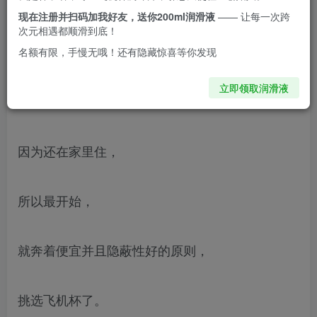
现在注册并扫码加我好友，送你200ml润滑液
—— 让每一次跨
不过后来玩习惯了还是很舒服的，天天都要用
次元相遇都顺滑到底！
这是鄙人的入坑之作，
名额有限，手慢无哦！还有隐藏惊喜等你发现
立即领取润滑液
很久以前就想买个飞机杯玩了，
因为还在家里住，
所以最开始，
就奔着便宜并且隐蔽性好的原则，
挑选飞机杯了。