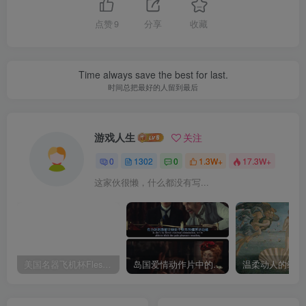
点赞
9
分享
收藏
Time always save the best for last.
时间总把最好的人留到最后
游戏人生
关注
0
1302
0
1.3W+
17.3W+
这家伙很懒，什么都没有写...
美国名器飞机杯Fleshlight 【Quickshot-Vantage 双头飞机杯】完全评测
岛国爱情动作片中的AV棒到底有多猛？成人用品震动棒的发展史！