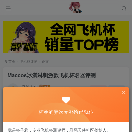
首页
飞机杯评测
正文
Maccos冰淇淋刺激款飞机杯名器评测
游戏人生
关注
私信
6个月前发布
0
76
9
杯圈的异次元补给已就位
这款用排空气法太紧了我觉得没有里面有空气的舒
服，
我是杯子君，专业飞机杯测评师，邪恶天使社区创始人。