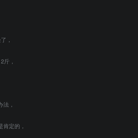
轻了，
2斤，
办法，
是肯定的，