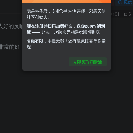
关注
私信
我是杯子君，专业飞机杯测评师，邪恶天使
0
101
6
社区创始人。
人好的反响，
现在注册并扫码加我好友，送你200ml润滑
液
—— 让每一次跨次元相遇都顺滑到底！
名额有限，手慢无哦！还有隐藏惊喜等你发
非常的好，
现
立即领取润滑液