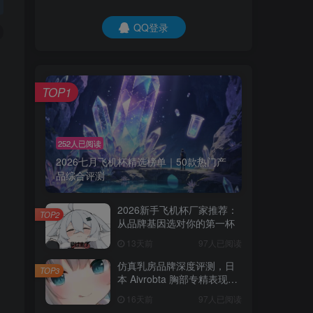
QQ登录
TOP1
252人已阅读
2026七月飞机杯精选榜单｜50款热门产
品综合评测
2026新手飞机杯厂家推荐：
TOP2
从品牌基因选对你的第一杯
13天前
97人已阅读
仿真乳房品牌深度评测，日
TOP3
本 Aivrobta 胸部专精表现突
出
16天前
97人已阅读