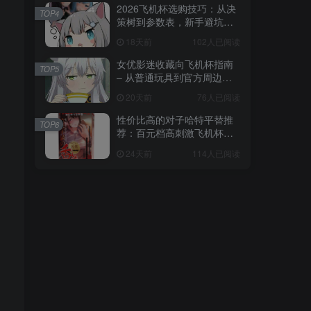
2026飞机杯选购技巧：从决
TOP4
策树到参数表，新手避坑全
攻略
18天前
102人已阅读
女优影迷收藏向飞机杯指南
TOP5
– 从普通玩具到官方周边的
收藏进阶
20天前
76人已阅读
性价比高的对子哈特平替推
TOP6
荐：百元档高刺激飞机杯选
购指南
24天前
114人已阅读