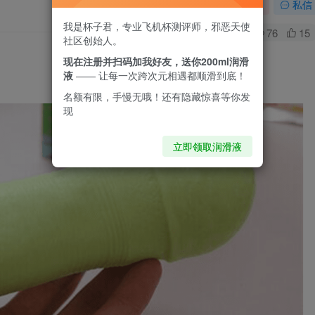
关注
私信
我是杯子君，专业飞机杯测评师，邪恶天使
0
76
15
社区创始人。
。
现在注册并扫码加我好友，送你200ml润滑
液
—— 让每一次跨次元相遇都顺滑到底！
名额有限，手慢无哦！还有隐藏惊喜等你发
现
立即领取润滑液