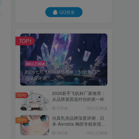
QQ登录
TOP1
303人已阅读
2026七月飞机杯精选榜单｜50款热门产
品综合评测
2026新手飞机杯厂家推荐：
TOP2
从品牌基因选对你的第一杯
15天前
102人已阅读
仿真乳房品牌深度评测，日
TOP3
本 Aivrobta 胸部专精表现突
出
18天前
102人已阅读