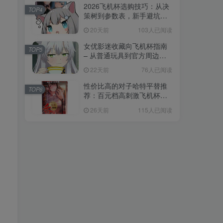
2026飞机杯选购技巧：从决
TOP4
策树到参数表，新手避坑全
攻略
20天前
103人已阅读
女优影迷收藏向飞机杯指南
TOP5
– 从普通玩具到官方周边的
收藏进阶
22天前
76人已阅读
性价比高的对子哈特平替推
TOP6
荐：百元档高刺激飞机杯选
购指南
26天前
115人已阅读