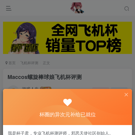
首页
飞机杯评测
正文
Maccos螺旋棒球娘飞机杯评测
游戏人生
关注
私信
6个月前发布
0
55
14
杯圈的异次元补给已就位
刺激度应该是中等这样，适合过渡使用
我是杯子君，专业飞机杯测评师，邪恶天使社区创始人。