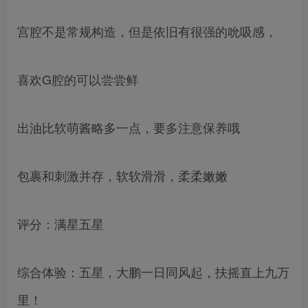
宫腔不是常规构造，但是依旧有很强的吮吸感，
喜欢G腔的可以尝尝鲜
出油比软萌酱略多一点，要多注意保养哦
包裹和刺激并存，软软滑滑，柔柔嫩嫩
评分：满星五星
综合体验：五星，大鹏一日同风起，扶摇直上九万
里！