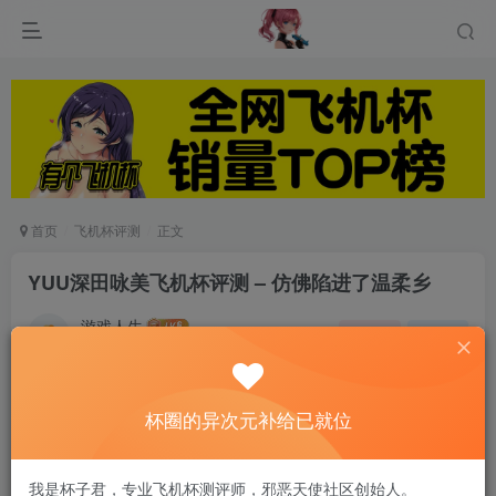
首页
飞机杯评测
正文
YUU深田咏美飞机杯评测 – 仿佛陷进了温柔乡
游戏人生
关注
私信
6个月前发布
0
145
6
杯圈的异次元补给已就位
大家好，我是独恋秋雨
我是杯子君，专业飞机杯测评师，邪恶天使社区创始人。