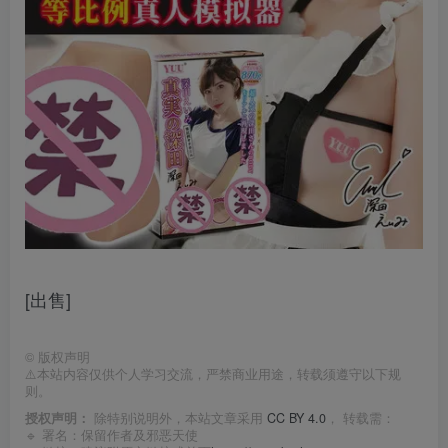
[出售]
©
版权声明
⚠️本站内容仅供个人学习交流，严禁商业用途，转载须遵守以下规
则。
授权声明：
除特别说明外，本站文章采用
CC BY 4.0
， 转载需：
🔹 署名：保留作者及
邪恶天使