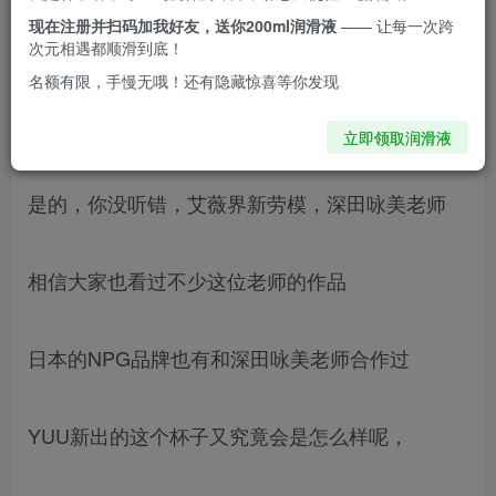
上一期给大家测的萌酱已经快要把我人都整傻了
现在注册并扫码加我好友，送你200ml润滑液
—— 让每一次跨
次元相遇都顺滑到底！
然而，新星YUU居然成功的找到了深田咏美老师签
名额有限，手慢无哦！还有隐藏惊喜等你发现
约！
立即领取润滑液
是的，你没听错，艾薇界新劳模，深田咏美老师
相信大家也看过不少这位老师的作品
日本的NPG品牌也有和深田咏美老师合作过
YUU新出的这个杯子又究竟会是怎么样呢，