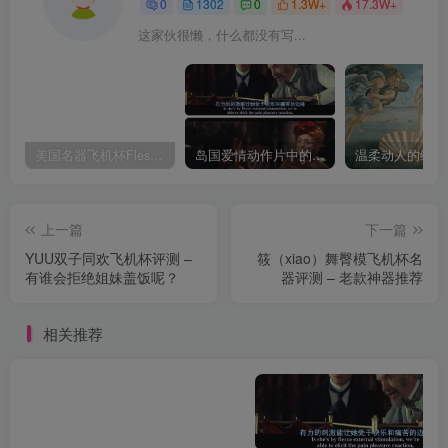
0
1302
0
1.3W+
17.3W+
这家伙很懒，什么都没有写...
美国名器飞机杯Fleshlight 【Quickshot-Vantage 双头飞机杯】完全评测
岛国爱情动作片中的AV棒到底有多猛？成人用品震动棒的发展史！
上一篇
下一篇
YUU双子同欢飞机杯评测 –
筱（xiao）舞臀模飞机杯名
有谁会拒绝姐妹盖饭呢？
器评测 – 老款神器推荐
相关推荐