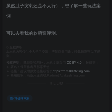
虽然肚子突刺还是不太行），想了解一些玩法案
例，
可以去看我的软萌酱评测。
©
版权声明
⚠️本站内容仅供个人学习交流，严禁商业用途，转载须遵守以下规
则。
授权声明：
除特别说明外，本站文章采用
CC BY 4.0
， 转载需：
🔹 署名：保留作者及
邪恶天使
🔹 链接：建议附原文链接或首页
https://m.xiakezhiting.com
🔹 商用授权：商业用途请联系admin@xiakezhiting.com
THE END
飞机杯评测