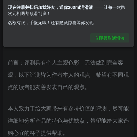
型，根据玩法也可以算到中刺激。性价比很高，对
现在注册并扫码加我好友，送你200ml润滑液
—— 让每一次跨
次元相遇都顺滑到底！
于喜欢这种身材，资金有限想买一个整体比较优秀
名额有限，手慢无哦！还有隐藏惊喜等你发现
的高性价比杯子的人来说也绝对是一个不错的选
立即领取润滑液
择。
前言：评测具有个人主观色彩，无法做到完全客
观，以下评测皆为作者本人的观点，希望有不同观
点的读者能友善发表自己的观点。
本人致力于给大家带来有参考价值的评测，尽可能
详细地分析产品的特色与优缺点，希望能给大家选
购心宜的杯子提供帮助。