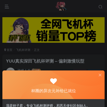
首页
飞机杯评测
正文
YUU真实深田飞机杯评测 – 偏刺激慢玩型
游戏人生
关注
私信
6个月前发布
0
55
12
杯圈的异次元补给已就位
真实深田是一个从外观到通道，以及柔软度和手感
等全方位都很优秀的杯子。通道属于偏刺激的慢玩
我是杯子君，专业飞机杯测评师，邪恶天使社区创始人。