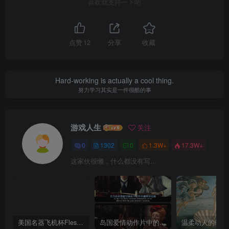
喜欢就支持一下吧
点赞
12
分享
收藏
Hard-working is actually a cool thing.
努力学习其实是一件很酷的事
游戏人生
关注
0
1302
0
1.3W+
17.3W+
这家伙很懒，什么都没有写...
美国名器飞机杯Fleshlight 【Quickshot-Vantage 双头飞机杯】完全评测
岛国爱情动作片中的AV棒到底有多猛？成人用品震动棒的发展史！