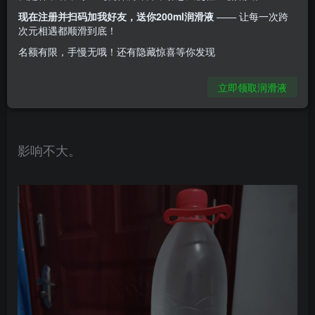
由于内藏机械装置，顶部会略显宽大，
现在注册并扫码加我好友，送你200ml润滑液
—— 让每一次跨
次元相遇都顺滑到底！
稍微破坏了背部的S曲线，
名额有限，手慢无哦！还有隐藏惊喜等你发现
立即领取润滑液
但毕竟是杯子不是手办，
影响不大。