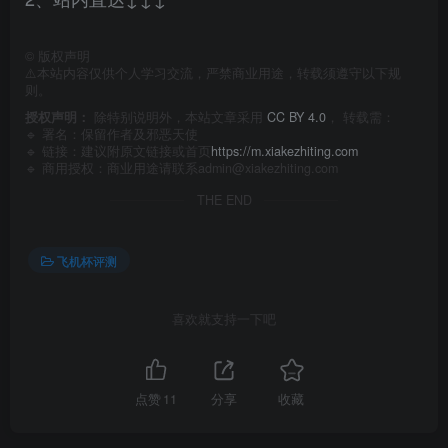
©
版权声明
⚠️本站内容仅供个人学习交流，严禁商业用途，转载须遵守以下规
则。
授权声明：
除特别说明外，本站文章采用
CC BY 4.0
， 转载需：
🔹 署名：保留作者及
邪恶天使
🔹 链接：建议附原文链接或首页
https://m.xiakezhiting.com
🔹 商用授权：商业用途请联系admin@xiakezhiting.com
THE END
飞机杯评测
喜欢就支持一下吧
点赞
11
分享
收藏