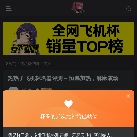
首页
飞机杯评测
正文
热热子飞机杯名器评测 – 恒温加热，酥麻震动
游戏人生
关注
私信
6个月前发布
0
58
11
杯圈的异次元补给已就位
杯体的顶部是启动加热和震动开关和充电口。
我是杯子君，专业飞机杯测评师，邪恶天使社区创始人。