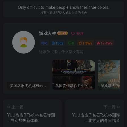
Only difficult to make people show their true colors.
只有困难才能使人显出自己的本色
游戏人生
关注
0
1302
0
1.3W+
17.4W+
这家伙很懒，什么都没有写...
美国名器飞机杯Fleshlight 【Quickshot-Vantage 双头飞机杯】完全评测
岛国爱情动作片中的AV棒到底有多猛？成人用品震动棒的发展史！
上一篇
下一篇
YUU热热子飞机杯名器评测
YUU热热子名器飞机杯测评
– 自动加热新体验
– 北方人的冬日福音