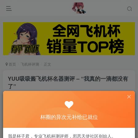
首页
飞机杯评测
正文
YUU吸吸酱飞机杯名器测评 – “我真的一滴都没有
了”
游戏人生
关注
私信
6个月前发布
0
87
13
杯圈的异次元补给已就位
大家好，我是幻想家～
我是杯子君，专业飞机杯测评师，邪恶天使社区创始人。