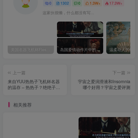
0
1302
0
1.3W+
17.3W+
这家伙很懒，什么都没有写...
美国名器飞机杯Fleshlight 【Quickshot-Vantage 双头飞机杯】完全评测
岛国爱情动作片中的AV棒到底有多猛？成人用品震动棒的发展史！
上一篇
下一篇
来自YUU热热子飞机杯名器
宇宙之爱润滑液和Insomnia
的温存 – 热热子？绝绝子！
哪个好用？宇宙之爱评测
我不想出来了……
相关推荐