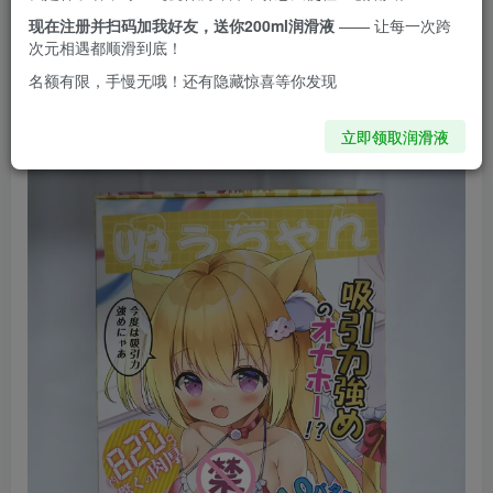
现在注册并扫码加我好友，送你200ml润滑液
—— 让每一次跨
这次测评一下YUU最新推出的重量级新品-！
次元相遇都顺滑到底！
名额有限，手慢无哦！还有隐藏惊喜等你发现
开箱！
立即领取润滑液