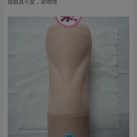
猫娘真可爱，诶嘿嘿