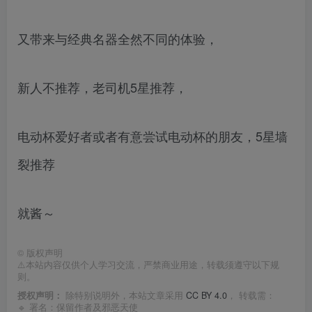
又带来与经典名器全然不同的体验，
新人不推荐，老司机5星推荐，
电动杯爱好者或者有意尝试电动杯的朋友，5星墙
裂推荐
就酱～
©
版权声明
⚠️本站内容仅供个人学习交流，严禁商业用途，转载须遵守以下规
则。
授权声明：
除特别说明外，本站文章采用
CC BY 4.0
， 转载需：
🔹 署名：保留作者及
邪恶天使