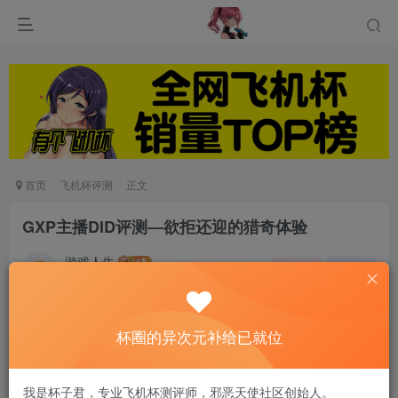
首页
飞机杯评测
正文
GXP主播DID评测—欲拒还迎的猎奇体验
游戏人生
关注
私信
6个月前发布
0
82
11
杯圈的异次元补给已就位
杯子好不好，从外包装和人物背景故事就能看的出
来，足够的涩才能勾起我们我们对她的渴望。
我是杯子君，专业飞机杯测评师，邪恶天使社区创始人。