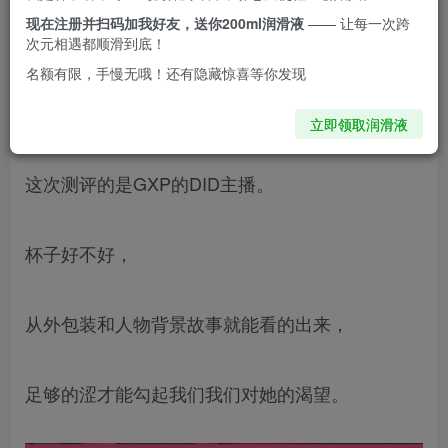
现在注册并扫码加我好友，送你200ml润滑液
—— 让每一次跨
大家好啊，
次元相遇都顺滑到底！
名额有限，手慢无哦！还有隐藏惊喜等你发现
我是新来的测评师杯点，
立即领取润滑液
这次测评的是GXP的DID主播。
杯子好不好，
从外包装和人物背景故事就能看的出来，
足够的涩才能勾起我们我们对她的渴望。