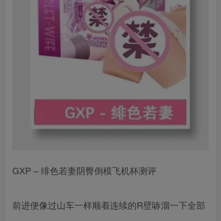
GXP – 绯色若妻阴臀倒模飞机杯测评
前进便像过山车一样顺着连续的R壁哧溜一下全部