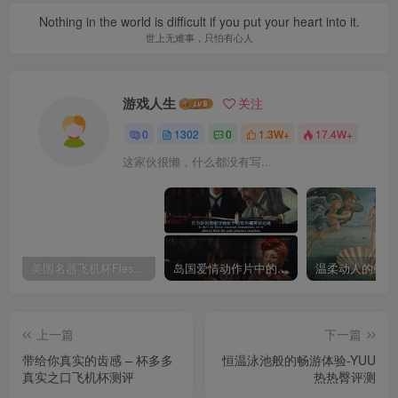
Nothing in the world is difficult if you put your heart into it.
世上无难事，只怕有心人
游戏人生
关注
0
1302
0
1.3W+
17.4W+
这家伙很懒，什么都没有写...
美国名器飞机杯Fleshlight 【Quickshot-Vantage 双头飞机杯】完全评测
岛国爱情动作片中的AV棒到底有多猛？成人用品震动棒的发展史！
上一篇
下一篇
带给你真实的齿感 – 杯多多
恒温泳池般的畅游体验-YUU
真实之口飞机杯测评
热热臀评测