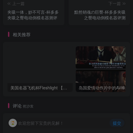
上一篇
下一篇
夹吸一体，妙不可言-杯多多
黯然销魂の巨臀-杯多多夹吸
夹吸之臀电动倒模名器测评
之臀电动倒模名器评测
相关推荐
美国名器飞机杯Fleshlight 【Quickshot-Vantage 双头飞机杯】完全评测
评论
抢沙发
欢迎您留下宝贵的见解！
提交