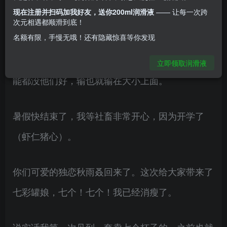
现在注册并扫码加我好友，送你200ml润滑液
—— 让每一次跨
他们很多都喜欢从外观和大小上吸引顾客，但是并
次元相遇都顺滑到底！
名额有限，手慢无哦！还有隐藏惊喜等你发现
没有用好的材料和通道，这样反而会导致体验很
差。在通道和材料上面，比他们价位更高的做的可
立即领取润滑液
能都没他们好，输也就输在大小上面。
暑假快结束了，我等社畜非常开心，因为开学了
（虾仁猪心）。
你们可爱的独恋秋雨叒回来了。这次给大家带来了
七彩罐娘，七个！七个！我已经消瘦了。