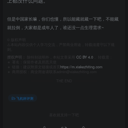
上都没什么问题。
但是中国家长嘛，你们也懂，所以能藏就藏一下吧，不能藏
就拉倒，大家都是成年人了，谁还没一点生理需求~
©
版权声明
⚠️本站内容仅供个人学习交流，严禁商业用途，转载须遵守以下规
则。
授权声明：
除特别说明外，本站文章采用
CC BY 4.0
， 转载需：
🔹 署名：保留作者及
邪恶天使
🔹 链接：建议附原文链接或首页
https://m.xiakezhiting.com
🔹 商用授权：商业用途请联系admin@xiakezhiting.com
THE END
飞机杯评测
喜欢就支持一下吧