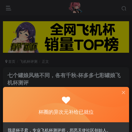
首页
飞机杯评测
正文
七个罐娘风格不同，各有千秋-杯多多七彩罐娘飞
机杯测评
游戏人生
关注
私信
6个月前发布
0
141
14
杯圈的异次元补给已就位
杯多多七彩罐娘-整体七个杯子下来，我觉得还是
我是杯子君，专业飞机杯测评师，邪恶天使社区创始人。
不错的，性价比很高。我有找过相同价位的杯子，