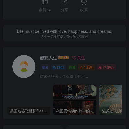
点赞
14
分享
收藏
Life must be lived with love, happiness, and dreams.
人生一定要有爱，有快乐，有梦想
游戏人生
关注
0
1302
0
1.3W+
17.3W+
这家伙很懒，什么都没有写...
美国名器飞机杯Fleshlight 【Quickshot-Vantage 双头飞机杯】完全评测
岛国爱情动作片中的AV棒到底有多猛？成人用品震动棒的发展史！