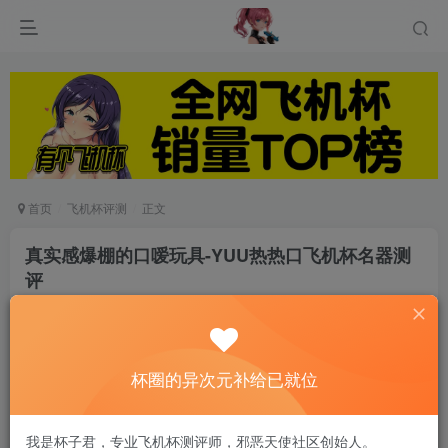
首页
飞机杯评测
正文
真实感爆棚的口嗳玩具-YUU热热口飞机杯名器测
评
游戏人生
关注
私信
6个月前发布
0
57
11
杯圈的异次元补给已就位
作为一款口爱的名器，热热口抛弃了以往单纯依靠
我是杯子君，专业飞机杯测评师，邪恶天使社区创始人。
加热棒加热的方式，转而内置加热片加热，在体感