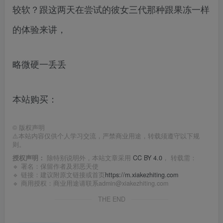
较软？跟这两天在尝试的彼女三代那种跟果冻一样
的体验来讲，
略微硬一丢丢
本站购买：
©
版权声明
⚠️本站内容仅供个人学习交流，严禁商业用途，转载须遵守以下规
则。
授权声明：
除特别说明外，本站文章采用
CC BY 4.0
， 转载需：
🔹 署名：保留作者及
邪恶天使
🔹 链接：建议附原文链接或首页
https://m.xiakezhiting.com
🔹 商用授权：商业用途请联系admin@xiakezhiting.com
THE END