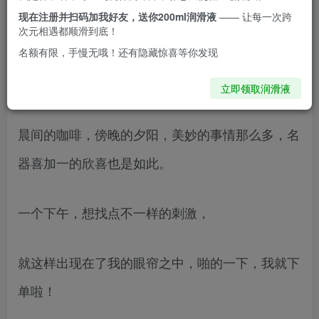
现在注册并扫码加我好友，送你200ml润滑液
—— 让每一次跨
上可以一直提供长久而舒适的温度，对于我来讲是
次元相遇都顺滑到底！
名额有限，手慢无哦！还有隐藏惊喜等你发现
一种新奇的体验（是我见识少了嘛），更加具有真
实感了。
立即领取润滑液
晨间的咖啡，傍晚的夕阳，美妙的事情那么多，名
器喜加一的欣喜也是如此。
一个下午，想找点不一样的刺激，
就这样出现在了我的眼帘之中，啪的一下，我就下
单啦！