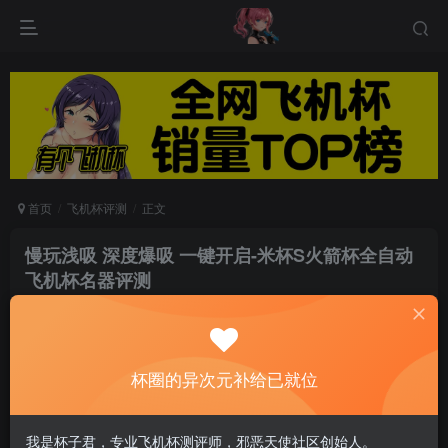
首页
飞机杯评测
正文
慢玩浅吸 深度爆吸 一键开启-米杯S火箭杯全自动
飞机杯名器评测
游戏人生
关注
私信
6个月前发布
0
86
9
杯圈的异次元补给已就位
“米杯S”是一款完美展现高科技的全自动杯子，比
我是杯子君，专业飞机杯测评师，邪恶天使社区创始人。
起以往的产品再一次做到了升级，可视化屏幕大方