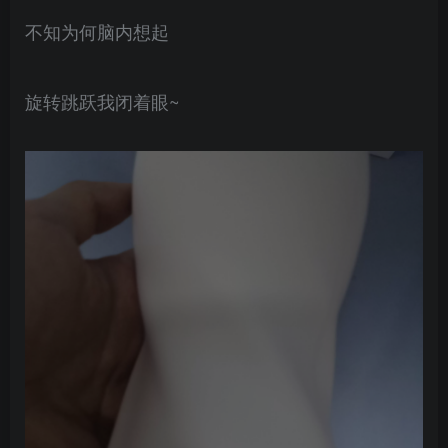
不知为何脑内想起
旋转跳跃我闭着眼~