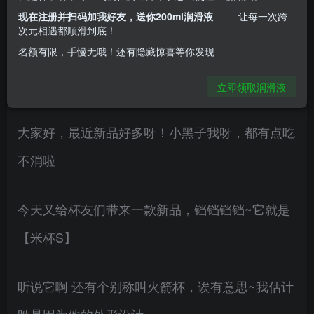
现在注册并扫码加我好友，送你200ml润滑液
—— 让每一次跨
高端，一键开启深度爆吸，内置震动、吮吸、随机
次元相遇都顺滑到底！
名额有限，手慢无哦！还有隐藏惊喜等你发现
三种功能模式。外形设计像火箭，还像个小机器
人，放在家中很隐蔽，被看到也不会觉得社死。
立即领取润滑液
大家好，最近新品好多呀！小黑子我呀，都有点吃
不消啦
今天又给杯友们带来一款新品，铛铛铛铛~它就是
【米杯S】
听说它啊 还有个别称叫火箭杯，诶有意思~我估计