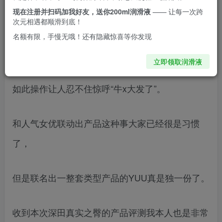
现在注册并扫码加我好友，送你200ml润滑液
—— 让每一次跨
次元相遇都顺滑到底！
接连推出深田飞机杯、深田极上生乳和深田真实之
名额有限，手慢无哦！还有隐藏惊喜等你发现
臀三款产品，
立即领取润滑液
如此操作让人忍不住惊呼“牛x大发了”。
和人气女优联动出产品这种事大家已经很是习惯
了，
但是联名出一整套类型产品的YUU真是独一份了。
收到本次深田真实之臀的产品评测我本人也是非常