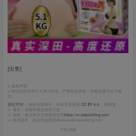
[出售]
©
版权声明
⚠️本站内容仅供个人学习交流，严禁商业用途，转载须遵守以下规
则。
授权声明：
除特别说明外，本站文章采用
CC BY 4.0
， 转载需：
🔹 署名：保留作者及
邪恶天使
🔹 链接：建议附原文链接或首页
https://m.xiakezhiting.com
🔹 商用授权：商业用途请联系admin@xiakezhiting.com
THE END