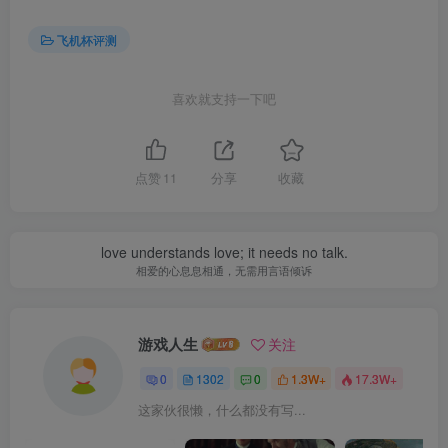
飞机杯评测
喜欢就支持一下吧
点赞
11
分享
收藏
love understands love; it needs no talk.
相爱的心息息相通，无需用言语倾诉
游戏人生
关注
0
1302
0
1.3W+
17.3W+
这家伙很懒，什么都没有写...