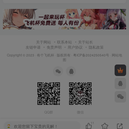
关于网站
联系本站
关于站长
友链申请
免责声明
用户协议
隐私政策
Copyright © 2023 ·
有个飞机杯
· 版权所有 ·
粤ICP备2024250540号
·
网站地
图
QQ群
微信
11
欢迎您留下宝贵的见解！