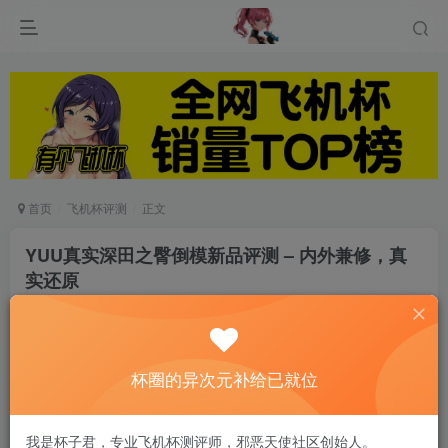
首页
飞机杯评测
正文
YUU真实深田之臀倒模新品评测 – 内外兼修，真
实还原
游戏人生
关注
私信
6个月前发布
0
79
11
杯圈的异次元补给已就位
本次YUU联合深受广大男性喜爱的深田老师开展深
我是杯子君，专业飞机杯测评师，邪恶天使社区创始人。
度合作，