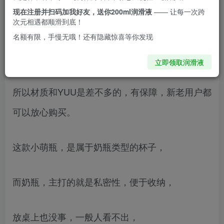
今天给大家带来的是杯多多最新的第二款产品，。
现在注册并扫码加我好友，送你200ml润滑液
—— 让每一次跨
次元相遇都顺滑到底！
首先说一说杯多多这个品牌，杯多多是YUU旗下的
名额有限，手慢无哦！还有隐藏惊喜等你发现
高性价比（低价高体验）子品牌，
立即领取润滑液
所以材质和YUU是差不多的，有保障，新老用户都
可以放心购买。
这款小萌瓶，是属于奶瓶类型的杯子，
而奶瓶，主打的就是私密性，便于收纳，
放桌上也没事，一般人看不出，