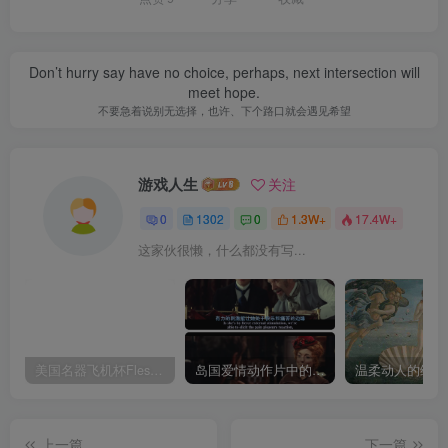
Don’t hurry say have no choice, perhaps, next intersection will
meet hope.
不要急着说别无选择，也许、下个路口就会遇见希望
游戏人生
关注
0
1302
0
1.3W+
17.4W+
这家伙很懒，什么都没有写...
美国名器飞机杯Fleshlight 【Quickshot-Vantage 双头飞机杯】完全评测
岛国爱情动作片中的AV棒到底有多猛？成人用品震动棒的发展史！
上一篇
下一篇