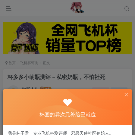
首页
飞机杯评测
正文
杯多多小萌瓶测评－私密奶瓶，不怕社死
游戏人生
关注
私信
6个月前发布
0
63
9
杯圈的异次元补给已就位
大家好，这里是新人测评师诗晓露。
我是杯子君，专业飞机杯测评师，邪恶天使社区创始人。