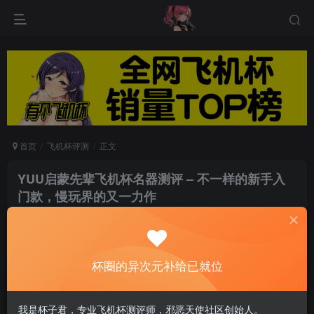
首页
飞机杯评测
正文
YUU启蒙先辈飞机杯名器测评 – 不一样的新手入
门款，慢玩界的又一力作
游戏人生
关注
私信
6个月前发布
0
106
15
杯圈的异次元补给已就位
今天给大家测评的是YUU的最新产品，
我是杯子君，专业飞机杯测评师，邪恶天使社区创始人。