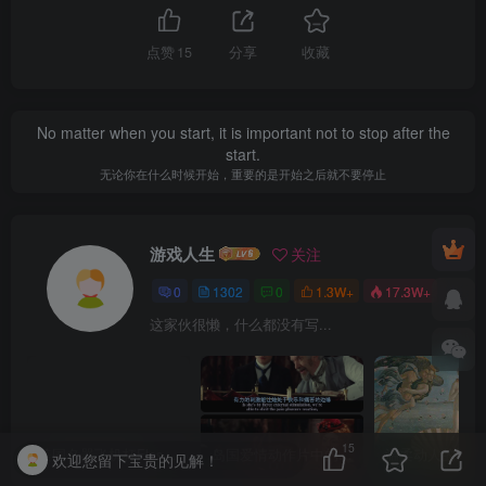
点赞
15
分享
收藏
No matter when you start, it is important not to stop after the
start.
无论你在什么时候开始，重要的是开始之后就不要停止
游戏人生
关注
0
1302
0
1.3W+
17.3W+
这家伙很懒，什么都没有写...
15
美国名器飞机杯Fleshlight 【Quickshot-Vantage 双头飞机杯】完全评测
岛国爱情动作片中的AV棒到底有多猛？成人用品震动棒的发展史！
欢迎您留下宝贵的见解！