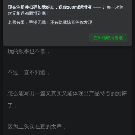
现在注册并扫码加我好友，送你200ml润滑液
—— 让每一次跨
。
次元相遇都顺滑到底！
名额有限，手慢无哦！还有隐藏惊喜等你发现
这款其实已经到手快半个月了 ，
立即领取润滑液
玩的频率也不低，
不过一直不知道，
怎么能写出一篇又真实又能体现出产品特点的测评
了，
因为上头实在查的太严，