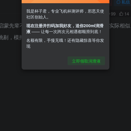
关注
私信
我是杯子君，专业飞机杯测评师，邪恶天使
0
99
14
社区创始人。
U启蒙先辈不仅拥有仿真的外形，柔软的手感、与实际相似
现在注册并扫码加我好友，送你200ml润滑
液
—— 让每一次跨次元相遇都顺滑到底！
挑剔，模拟真人体验的最佳选择之一。
名额有限，手慢无哦！还有隐藏惊喜等你发
现
立即领取润滑液