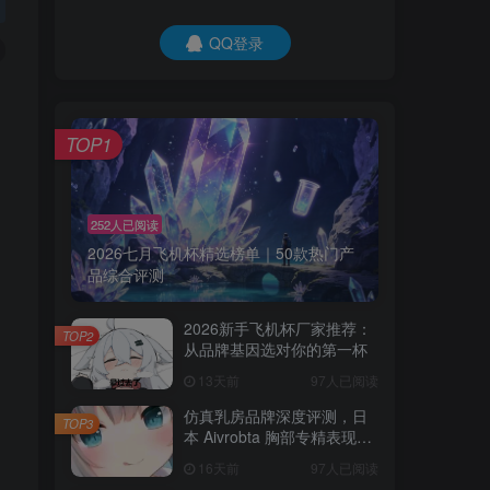
QQ登录
TOP1
252人已阅读
2026七月飞机杯精选榜单｜50款热门产
品综合评测
2026新手飞机杯厂家推荐：
TOP2
从品牌基因选对你的第一杯
13天前
97人已阅读
仿真乳房品牌深度评测，日
TOP3
本 Aivrobta 胸部专精表现突
出
16天前
97人已阅读