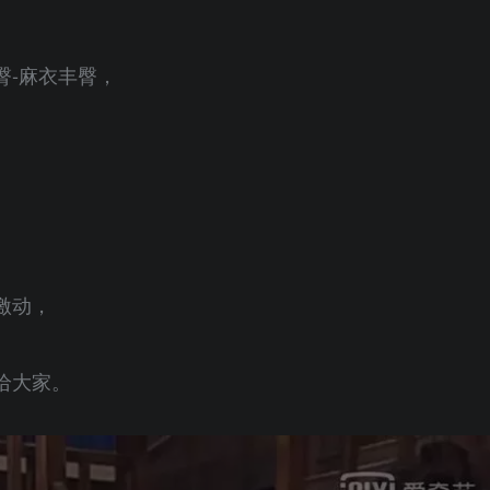
臀-麻衣丰臀，
激动，
给大家。