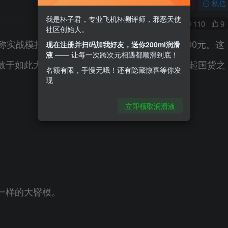
关注
私信
我是杯子君，专业飞机杯测评师，邪恶天使
0
110
9
社区创始人。
称实战模拟器的重达15斤的巨臀，定价还不到500元。这
现在注册并扫码加我好友，送你200ml润滑
液
—— 让每一次跨次元相遇都顺滑到底！
敢于如此大幅度让利与杯友，桨哥感觉杯多多挑起国货之
名额有限，手慢无哦！还有隐藏惊喜等你发
现
立即领取润滑液
一样的大臀模。