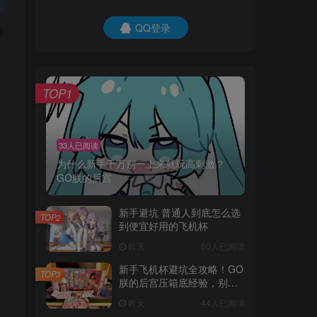
QQ登录
TOP1
33人已阅读
为什么新手千万别一上来就玩高刺激？
GO朕的后宫
新手避坑 普通人到底怎么选
TOP2
到便宜好用的飞机杯
昨天
60人已阅读
新手飞机杯避坑全攻略！GO
TOP3
朕的后宫压箱底经验，别再
交智商税了
昨天
44人已阅读