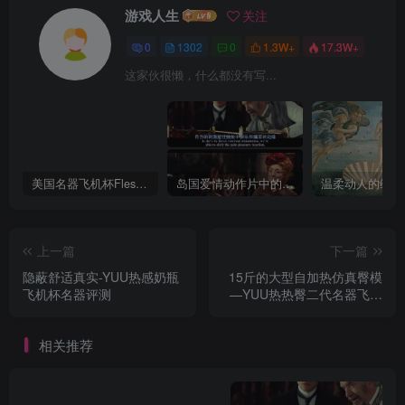
游戏人生
关注
0
1302
0
1.3W+
17.3W+
这家伙很懒，什么都没有写...
美国名器飞机杯Fleshlight 【Quickshot-Vantage 双头飞机杯】完全评测
岛国爱情动作片中的AV棒到底有多猛？成人用品震动棒的发展史！
上一篇
下一篇
隐蔽舒适真实-YUU热感奶瓶
15斤的大型自加热仿真臀模
飞机杯名器评测
—YUU热热臀二代名器飞机
杯测评
相关推荐