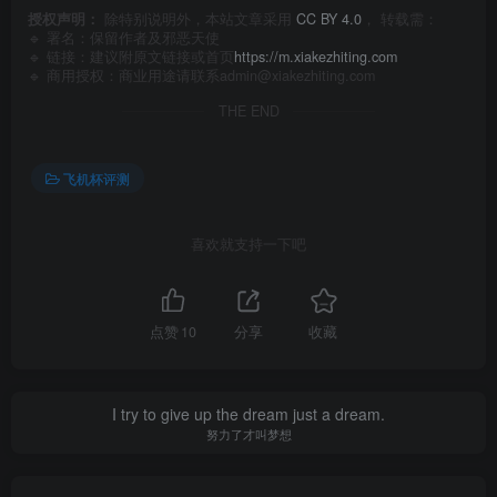
授权声明：
除特别说明外，本站文章采用
CC BY 4.0
， 转载需：
🔹 署名：保留作者及
邪恶天使
🔹 链接：建议附原文链接或首页
https://m.xiakezhiting.com
🔹 商用授权：商业用途请联系admin@xiakezhiting.com
THE END
飞机杯评测
喜欢就支持一下吧
点赞
10
分享
收藏
I try to give up the dream just a dream.
努力了才叫梦想