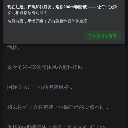
带加热功能，可以解放双手，享受全自动带来的舒
现在注册并扫码加我好友，送你200ml润滑液
—— 让每一次跨
次元相遇都顺滑到底！
爽。
名额有限，手慢无哦！还有隐藏惊喜等你发现
各位LSP们好久不见，今天带来的产品是米杯X电
立即领取润滑液
动杯。
这次的米杯X的整体风格是科技风，
国际某大厂一样的包装风格，
和以往杯子会在包装上强调自己的卖点不同，
米杯X的包装整体上除了一个大大的“X”之外，