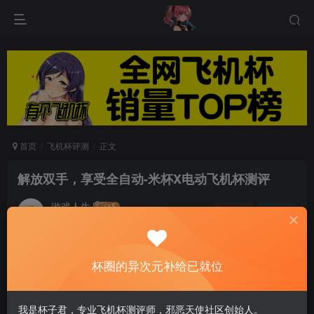
首页
飞机杯评测
正文
解放双手，享受全自动-米杯X电动飞机杯测评
游戏人生
关注
私信
6个月前发布
0
93
10
杯圈的异次元补给已就位
米杯X的外观设计虽然比较简约，但是功能却非常
齐全。十档伸缩和十频震动可以自由切换，加上自
我是杯子君，专业飞机杯测评师，邪恶天使社区创始人。