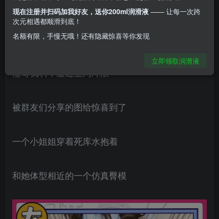
现在注册并扫码加我好友，送你200ml润滑液
—— 让每一次跨
起来会很舒适。特别是拍一下就duang~duang的
次元相遇都顺滑到底！
名额有限，手慢无哦！还有隐藏惊喜等你发现
触感，让人久久不能忘怀！
立即领取润滑液
懂哥我啊，最近上网冲浪
被群友们分享的图给惊喜到了
一个小姐姐穿着死库水抱着
和她体型相近的一个仿真臀模