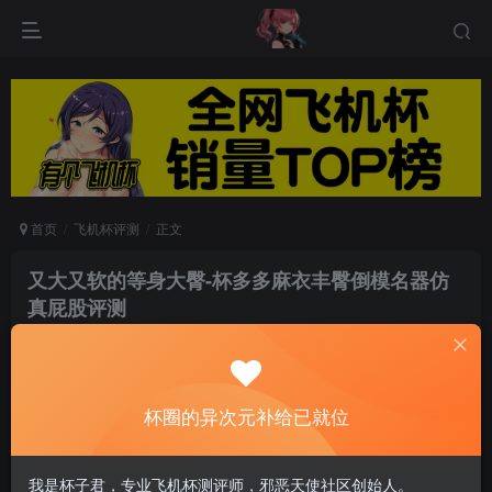
首页
飞机杯评测
正文
又大又软的等身大臀-杯多多麻衣丰臀倒模名器仿
真屁股评测
游戏人生
关注
私信
6个月前发布
0
83
11
杯圈的异次元补给已就位
杯多多麻衣丰臀-不只是柔软，加上7.5kg的分量，
我是杯子君，专业飞机杯测评师，邪恶天使社区创始人。
这自然会有一种大臀特有的黏连包裹感，这种使用