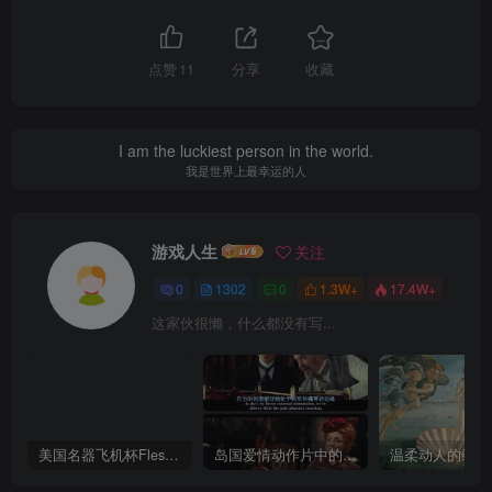
点赞
11
分享
收藏
I am the luckiest person in the world.
我是世界上最幸运的人
游戏人生
关注
0
1302
0
1.3W+
17.4W+
这家伙很懒，什么都没有写...
美国名器飞机杯Fleshlight 【Quickshot-Vantage 双头飞机杯】完全评测
岛国爱情动作片中的AV棒到底有多猛？成人用品震动棒的发展史！